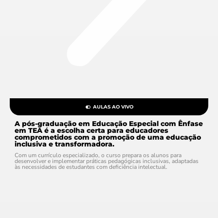
AULAS AO VIVO
A pós-graduação em Educação Especial com Ênfase
em TEA é a escolha certa para educadores
comprometidos com a promoção de uma educação
inclusiva e transformadora.
Com um currículo especializado, o curso prepara os alunos para
desenvolver e implementar práticas pedagógicas inclusivas, adaptadas
às necessidades de estudantes com deficiência intelectual.