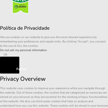
Política de Privacidade
We use cookies on our website to give you the most relevant experience by
remembering your preferences and repeat visits. By clicking “Accept”, you consent
to the use of ALL the cookies.
Do not sell my personal information
.
Ok
Fechar
Privacy Overview
This website uses cookies to improve your experience while you navigate through
the website. Out of these cookies, the cookies that are categorized as necessary are
stored on your browser as they are essential for the working of basic functionalities
of the website. We also use third-party cookies that help us analyze and
understand how you use this website. These cookies will be stored in your browser