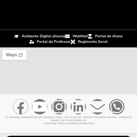
Ambiente Digital (Aluno)
WebMail
Portal do Aluno
Portal do Professor
Regimento Geral
AV. MARGINAL VEREADOR DELFINO TENDOLO, D1200 – CEP: 17.123-220 – DISTRITO INDUSTRIAL HATSUTA – AGUDOS-SP,
BRASIL. CNPJ: 03.251.369/0001-65
© 2024 FAAG. TODOS OS DIREITOS RESERVADOS