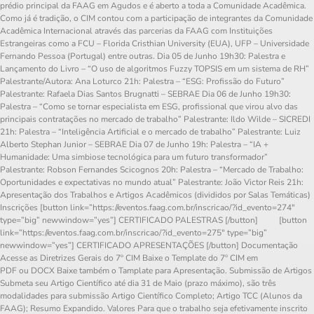
prédio principal da FAAG em Agudos e é aberto a toda a Comunidade Acadêmica.
Como já é tradição, o CIM contou com a participação de integrantes da Comunidade
Acadêmica Internacional através das parcerias da FAAG com Instituições
Estrangeiras como a FCU – Florida Cristhian University (EUA), UFP – Universidade
Fernando Pessoa (Portugal) entre outras. Dia 05 de Junho 19h30: Palestra e
Lançamento do Livro – “O uso de algoritmos Fuzzy TOPSIS em um sistema de RH”
Palestrante/Autora: Ana Loturco 21h: Palestra – “ESG: Profissão do Futuro”
Palestrante: Rafaela Dias Santos Brugnatti – SEBRAE Dia 06 de Junho 19h30:
Palestra – “Como se tornar especialista em ESG, profissional que virou alvo das
principais contratações no mercado de trabalho” Palestrante: Ildo Wilde – SICREDI
21h: Palestra – “Inteligência Artificial e o mercado de trabalho” Palestrante: Luiz
Alberto Stephan Junior – SEBRAE Dia 07 de Junho 19h: Palestra – “IA +
Humanidade: Uma simbiose tecnológica para um futuro transformador”
Palestrante: Robson Fernandes Scicognos 20h: Palestra – “Mercado de Trabalho:
Oportunidades e expectativas no mundo atual” Palestrante: João Victor Reis 21h:
Apresentação dos Trabalhos e Artigos Acadêmicos (divididos por Salas Temáticas)
Inscrições [button link=”https://eventos.faag.com.br/inscricao/?id_evento=274″
type=”big” newwindow=”yes”] CERTIFICADO PALESTRAS [/button] [button
link=”https://eventos.faag.com.br/inscricao/?id_evento=275″ type=”big”
newwindow=”yes”] CERTIFICADO APRESENTAÇÕES [/button] Documentação
Acesse as Diretrizes Gerais do 7º CIM Baixe o Template do 7º CIM em
PDF ou DOCX Baixe também o Tamplate para Apresentação. Submissão de Artigos
Submeta seu Artigo Científico até dia 31 de Maio (prazo máximo), são três
modalidades para submissão Artigo Científico Completo; Artigo TCC (Alunos da
FAAG); Resumo Expandido. Valores Para que o trabalho seja efetivamente inscrito