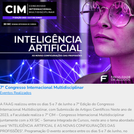
7º Congresso Internacional Multidisciplinar
Eventos Realizados
A FAAG realizou entre os dias 5 e 7 de Junho a 7ª Edição do Congresso
Internacional Multidisciplinar, com Submissão de Artigos Científicos Neste ano de
2023, a Faculdade realiza o 7º CIM – Congresso Internacional Multidisciplinar
juntamente com a XII SIC – Semana Integrada de Cursos, neste ano o tema abordado
será “INTELIGÊNCIA ARTIFICIAL E AS NOVAS CONFIGURAÇÕES DAS
PROFISSÕES“. Programação O evento acontece entre os dias 5 e 7 de Junho, no