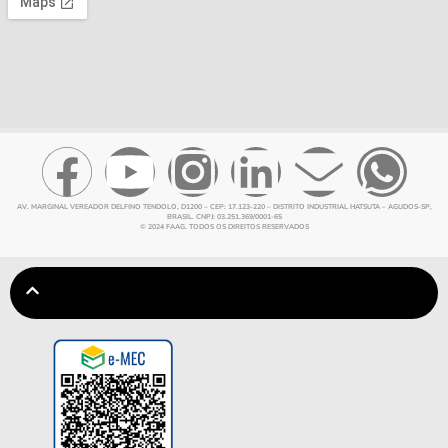
AV. MARGINAL VEREADOR DELFINO TENDOLO, D1200 – CEP: 17.123-220 – DISTRITO INDUSTRIAL HATSUTA – AGUDOS-SP,
BRASIL. CNPJ: 03.251.369/0001-65
© 2024 FAAG. TODOS OS DIREITOS RESERVADOS