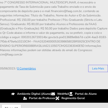
no 7° CONGRESSO INTERNACIONAL MULTIDISCIPLINAR, é necessário o
pagamento de Taxa de Submissão para cada Trabalho enviado e o envio do
comprovante de depósito para o e-mail
financeiro@faag.com.br
, contendo as
seguintes informações: Título do Trabalho, Nome do Autor e ID da Submissão.
Profissional: R$ 150,00 por trabalho Professor / Pós-Graduando (Strictu e Latu
Sensu) / Graduando: R$ 80,00 por trabalho Alunos e Professores da FAAG
(Graduação e Pós-Graduação): R$ 50,00 por trabalho Dados para depósito Capture
o Qr-Code abaixo e informe o valor do pagamento, ou se preferir, copie e cole o
código a seguir: 00020126720014br.gov.bcb.pix013689e6bb7d-ca34-4aa3-8183-
7f0dc479a4a10210CIM – FAAG5204000053039865802BR5925CENTRO DE
ENSINO SUPERIOR6008BRASILIA62110507CIM202363040E5D Informações
Maiores informações podem ser obtidas através do email do Congresso:
cim@faag.com.br
05/06/2023
/
0 Comentários
Leia Mais
Ambiente Digital (Aluno)
WebMail
Portal do Aluno
Portal do Professor
Regimento Geral