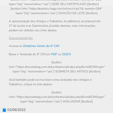
type=”big” newwindow=”yes”] GERE SEU CERTIFICADO [/button]
[button link=”https://eventos.faag.com.br/inscricao/?id_evento=264″
type=”big” newwindow=”yes”] DOAÇÃO DE LEITE [/button]
A apresentação dos Artigos e Trabalhos Acadêmicos acontecerá dia
27 de Junho e as Submissões já estão abertas, mais informações
podem ser obtidas nos links abaixo.
Documentação:
Acesse as
Diretrizes Gerais do 6º CIM
Baixe o Template do 6º CIM em
PDF
ou
DOCX
[button
link=”https://revistafaag.com.br/conferencia/index.php/6cim/6CIM/login”
type=”big” newwindow=”yes”] SUBMETA SEU ARTIGO [/button]
Você também pode se inscrever como avaliador dos Artigos e
Trabalhos, clique no link abaixo:
[button
link=”https://revistafaag.com.br/conferencia/index.php/6cim/6CIM/login”
type=”big” newwindow=”yes”] AVALIADOR [/button]
02/06/2022