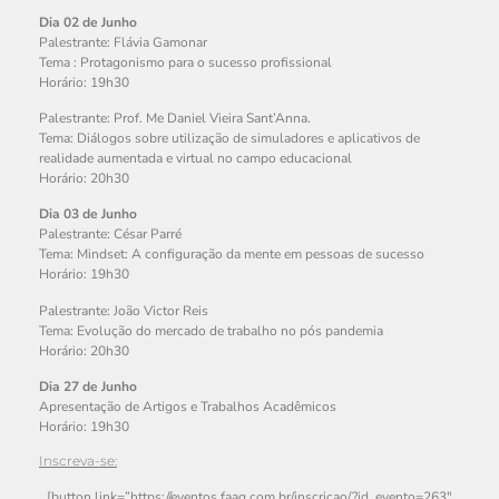
Dia 02 de Junho
Palestrante: Flávia Gamonar
Tema : Protagonismo para o sucesso profissional
Horário: 19h30
Palestrante: Prof. Me Daniel Vieira Sant’Anna.
Tema: Diálogos sobre utilização de simuladores e aplicativos de
realidade aumentada e virtual no campo educacional
Horário: 20h30
Dia 03 de Junho
Palestrante: César Parré
Tema: Mindset: A configuração da mente em pessoas de sucesso
Horário: 19h30
Palestrante: João Victor Reis
Tema: Evolução do mercado de trabalho no pós pandemia
Horário: 20h30
Dia 27 de Junho
Apresentação de Artigos e Trabalhos Acadêmicos
Horário: 19h30
Inscreva-se:
[button link=”https://eventos.faag.com.br/inscricao/?id_evento=263″