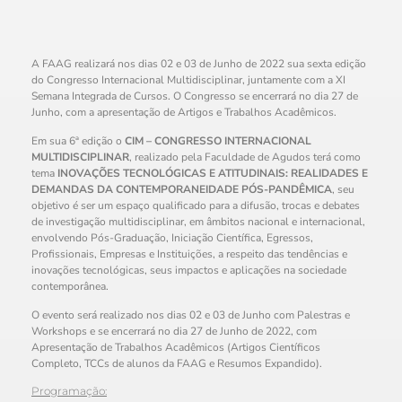
A FAAG realizará nos dias 02 e 03 de Junho de 2022 sua sexta edição
do Congresso Internacional Multidisciplinar, juntamente com a XI
Semana Integrada de Cursos. O Congresso se encerrará no dia 27 de
Junho, com a apresentação de Artigos e Trabalhos Acadêmicos.
Em sua 6ª edição o
CIM – CONGRESSO INTERNACIONAL
MULTIDISCIPLINAR
, realizado pela Faculdade de Agudos terá como
tema
INOVAÇÕES TECNOLÓGICAS E ATITUDINAIS: REALIDADES E
DEMANDAS DA CONTEMPORANEIDADE PÓS-PANDÊMICA
, seu
objetivo é ser um espaço qualificado para a difusão, trocas e debates
de investigação multidisciplinar, em âmbitos nacional e internacional,
envolvendo Pós-Graduação, Iniciação Científica, Egressos,
Profissionais, Empresas e Instituições, a respeito das tendências e
inovações tecnológicas, seus impactos e aplicações na sociedade
contemporânea.
O evento será realizado nos dias 02 e 03 de Junho com Palestras e
Workshops e se encerrará no dia 27 de Junho de 2022, com
Apresentação de Trabalhos Acadêmicos (Artigos Científicos
Completo, TCCs de alunos da FAAG e Resumos Expandido).
Programação: