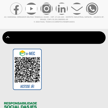
AV. MARGINAL VEREADOR DELFINO TENDOLO, D1200 – CEP: 17.123-220 – DISTRITO INDUSTRIAL HATSUTA – AGUDOS-SP,
BRASIL. CNPJ: 03.251.369/0001-65
© 2024 FAAG. TODOS OS DIREITOS RESERVADOS