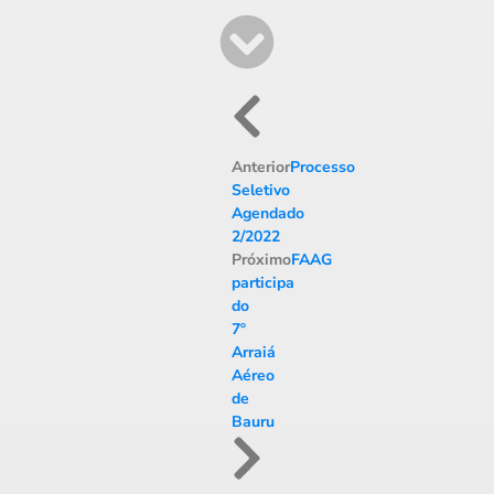
Anterior
Processo
Seletivo
Agendado
2/2022
Próximo
FAAG
participa
do
7º
Arraiá
Aéreo
de
Bauru