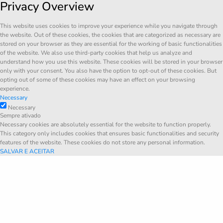
Privacy Overview
This website uses cookies to improve your experience while you navigate through
the website. Out of these cookies, the cookies that are categorized as necessary are
stored on your browser as they are essential for the working of basic functionalities
of the website. We also use third-party cookies that help us analyze and
understand how you use this website. These cookies will be stored in your browser
only with your consent. You also have the option to opt-out of these cookies. But
opting out of some of these cookies may have an effect on your browsing
experience.
Necessary
Necessary
Sempre ativado
Necessary cookies are absolutely essential for the website to function properly.
This category only includes cookies that ensures basic functionalities and security
features of the website. These cookies do not store any personal information.
SALVAR E ACEITAR