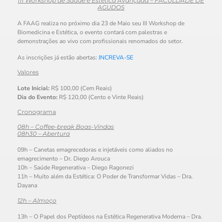
III Workshop de Saúde e Estética Avançada – FACULDADE DE
AGUDOS
A FAAG realiza no próximo dia 23 de Maio seu III Workshop de
Biomedicina e Estética, o evento contará com palestras e
demonstrações ao vivo com profissionais renomados do setor.
As inscrições já estão abertas:
INCREVA-SE
Valores
Lote Inicial:
R$ 100,00 (Cem Reais)
Dia do Evento:
R$ 120,00 (Cento e Vinte Reais)
Cronograma
08h – Coffee-break Boas-Vindas
08h30 – Abertura
09h – Canetas emagrecedoras e injetáveis como aliados no
emagrecimento – Dr. Diego Arouca
10h – Saúde Regenerativa – Diego Ragonezi
11h – Muito além da Estética: O Poder de Transformar Vidas – Dra.
Dayana
12h – Almoço
13h – O Papel dos Peptídeos na Estética Regenerativa Moderna – Dra.