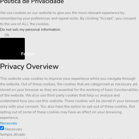
Política de Privacidade
We use cookies on our website to give you the most relevant experience by
remembering your preferences and repeat visits. By clicking “Accept”, you consent
to the use of ALL the cookies.
Do not sell my personal information
.
Ok
Fechar
Privacy Overview
This website uses cookies to improve your experience while you navigate through
the website. Out of these cookies, the cookies that are categorized as necessary are
stored on your browser as they are essential for the working of basic functionalities
of the website. We also use third-party cookies that help us analyze and
understand how you use this website. These cookies will be stored in your browser
only with your consent. You also have the option to opt-out of these cookies. But
opting out of some of these cookies may have an effect on your browsing
experience.
Necessary
Necessary
Sempre ativado