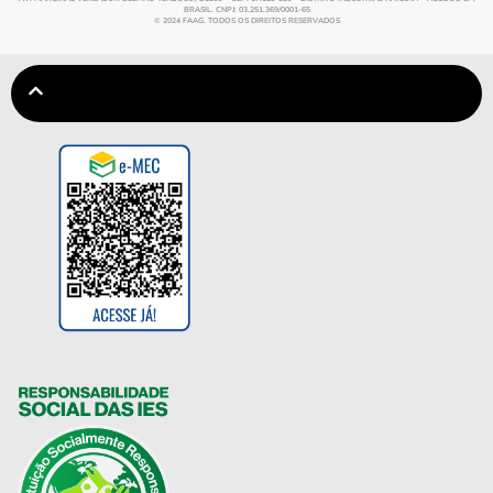
BRASIL. CNPJ: 03.251.369/0001-65
© 2024 FAAG. TODOS OS DIREITOS RESERVADOS