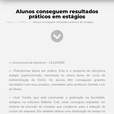
Alunos conseguem resultados
práticos em estágios
Home
Notícias
Alunos conseguem resultados práticos em estágios
< >
Assessoria de Imprensa – 11/12/2009
< >Transformar teoria em prática. Esta é a proposta da disciplina
estágio supervisionado, ministrada no oitavo termo do curso de
Administração da FAAG. Os alunos têm conseguido grandes
resultados com seus projetos, orientados pelo professor Zenildo Luiz
de Abreu.
< >Joel Corrêa, que está concluindo a graduação na faculdade,
estagiou na indústria Baterias Cral, onde conseguiu implantar um
sistema de precisão de compras que colaborou para a redução de
custos da empresa. Ele também obteve uma otimização de tempo na