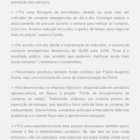
prestação dos serviços.
< >“Fiz uma filtragem de prioridades, através da qual criei um
indicador de compras emergenciais do dia a dia. Consegui reduzir o
deslocamento de pessoal durante a semana para realizar as compras.
Com isso, tivemos redução de custos e ganho de tempo para negociar
mais os preços”, explica Corrêa.
< >De acordo com ele, desde a implantação do indicador, o volume de
compras emergenciais despencou de 16,8% para 3,5%. “Esse é o
resultado prático, mas acredito que podemos melhorar ainda mais
esses números”, comemora o universitário.
< >Resultados positivos também foram colhidos por Flávio Augusto
Costa, mais um concluinte do curso de Administração da FAAG.
< >Ele desenvolveu na empresa Agrosolo (especializada em produtos
agropecuários), em Bauru, o projeto “Ponto de ressuprimento de
compras no varejo”. Traduzindo, elaborou um sistema preciso de
reposição de estoque, que aponta a hora certa de fazer as compras de
cada produto. Dessa forma, a empresa evita que a mercadoria falte nas
prateleiras e o cliente fique sem o atendimento desejado.
< >“Foi uma experiência muito boa, porque observamos também que o
cliente é fiel a determinados produtos. Se não tem na loja onde
procurou, não vai substituir, mas procurar em outra. Então, evitar esse