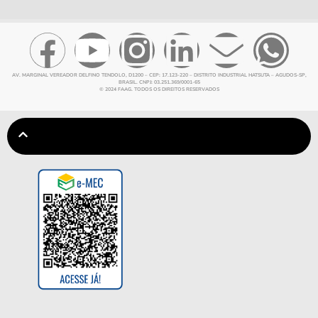
AV. MARGINAL VEREADOR DELFINO TENDOLO, D1200 – CEP: 17.123-220 – DISTRITO INDUSTRIAL HATSUTA – AGUDOS-SP,
BRASIL. CNPJ: 03.251.369/0001-65
© 2024 FAAG. TODOS OS DIREITOS RESERVADOS