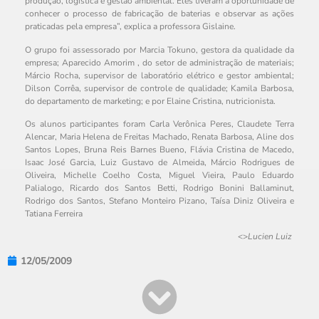
produção, logística e gestão ambiental. Eles tiveram a oportunidade de
conhecer o processo de fabricação de baterias e observar as ações
praticadas pela empresa”, explica a professora Gislaine.
O grupo foi assessorado por Marcia Tokuno, gestora da qualidade da
empresa; Aparecido Amorim , do setor de administração de materiais;
Márcio Rocha, supervisor de laboratório elétrico e gestor ambiental;
Dilson Corrêa, supervisor de controle de qualidade; Kamila Barbosa,
do departamento de marketing; e por Elaine Cristina, nutricionista.
Os alunos participantes foram Carla Verônica Peres, Claudete Terra
Alencar, Maria Helena de Freitas Machado, Renata Barbosa, Aline dos
Santos Lopes, Bruna Reis Barnes Bueno, Flávia Cristina de Macedo,
Isaac José Garcia, Luiz Gustavo de Almeida, Márcio Rodrigues de
Oliveira, Michelle Coelho Costa, Miguel Vieira, Paulo Eduardo
Palialogo, Ricardo dos Santos Betti, Rodrigo Bonini Ballaminut,
Rodrigo dos Santos, Stefano Monteiro Pizano, Taísa Diniz Oliveira e
Tatiana Ferreira
<>
Lucien Luiz
12/05/2009