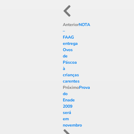
Anterior
NOTA
–
FAAG
entrega
Ovos
de
Páscoa
à
crianças
carentes
Próximo
Prova
do
Enade
2009
será
em
novembro