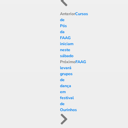
Anterior
Cursos
de
Pós
da
FAAG
iniciam
neste
sábado
Próximo
FAAG
levará
grupos
de
dança
em
festival
de
Ourinhos