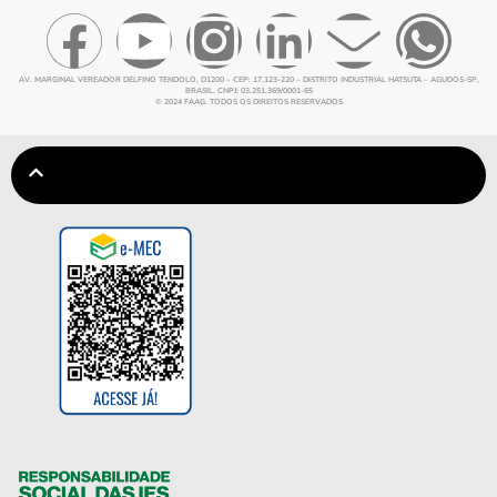
AV. MARGINAL VEREADOR DELFINO TENDOLO, D1200 – CEP: 17.123-220 – DISTRITO INDUSTRIAL HATSUTA – AGUDOS-SP,
BRASIL. CNPJ: 03.251.369/0001-65
© 2024 FAAG. TODOS OS DIREITOS RESERVADOS