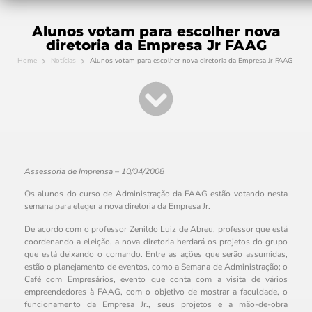
Alunos votam para escolher nova
diretoria da Empresa Jr FAAG
Home
Notícias
Alunos votam para escolher nova diretoria da Empresa Jr FAAG
Assessoria de Imprensa – 10/04/2008
Os alunos do curso de Administração da FAAG estão votando nesta
semana para eleger a nova diretoria da Empresa Jr.
De acordo com o professor Zenildo Luiz de Abreu, professor que está
coordenando a eleição, a nova diretoria herdará os projetos do grupo
que está deixando o comando. Entre as ações que serão assumidas,
estão o planejamento de eventos, como a Semana de Administração; o
Café com Empresários, evento que conta com a visita de vários
empreendedores à FAAG, com o objetivo de mostrar a faculdade, o
funcionamento da Empresa Jr., seus projetos e a mão-de-obra