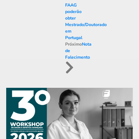
FAAG
poderão
obter
Mestrado/Doutorado
em
Portugal
Próximo
Nota
de
Falecimento