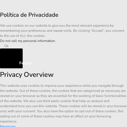
Política de Privacidade
We use cookies on our website to give you the most relevant experience by
remembering your preferences and repeat visits. By clicking “Accept”, you consent
to the use of ALL the cookies.
Do not sell my personal information
.
Ok
Fechar
Privacy Overview
This website uses cookies to improve your experience while you navigate through
the website. Out of these cookies, the cookies that are categorized as necessary are
stored on your browser as they are essential for the working of basic functionalities
of the website. We also use third-party cookies that help us analyze and
understand how you use this website. These cookies will be stored in your browser
only with your consent. You also have the option to opt-out of these cookies. But
opting out of some of these cookies may have an effect on your browsing
experience.
Necessary