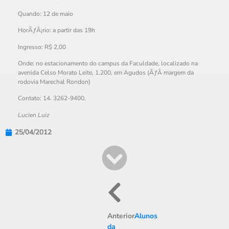
Quando: 12 de maio
HorÃƒÂ¡rio: a partir das 19h
Ingresso: R$ 2,00
Onde: no estacionamento do campus da Faculdade, localizado na
avenida Celso Morato Leite, 1.200, em Agudos (ÃƒÂ margem da
rodovia Marechal Rondon)
Contato: 14. 3262-9400.
Lucien Luiz
25/04/2012
Anterior
Alunos
da