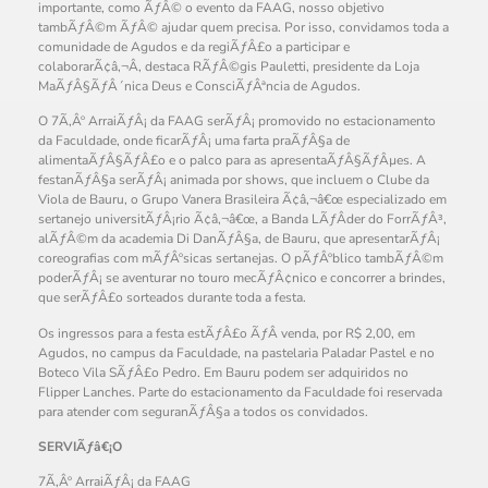
importante, como ÃƒÂ© o evento da FAAG, nosso objetivo
tambÃƒÂ©m ÃƒÂ© ajudar quem precisa. Por isso, convidamos toda a
comunidade de Agudos e da regiÃƒÂ£o a participar e
colaborarÃ¢â‚¬Â, destaca RÃƒÂ©gis Pauletti, presidente da Loja
MaÃƒÂ§ÃƒÂ´nica Deus e ConsciÃƒÂªncia de Agudos.
O 7Ã‚Âº ArraiÃƒÂ¡ da FAAG serÃƒÂ¡ promovido no estacionamento
da Faculdade, onde ficarÃƒÂ¡ uma farta praÃƒÂ§a de
alimentaÃƒÂ§ÃƒÂ£o e o palco para as apresentaÃƒÂ§ÃƒÂµes. A
festanÃƒÂ§a serÃƒÂ¡ animada por shows, que incluem o Clube da
Viola de Bauru, o Grupo Vanera Brasileira Ã¢â‚¬â€œ especializado em
sertanejo universitÃƒÂ¡rio Ã¢â‚¬â€œ, a Banda LÃƒÂ­der do ForrÃƒÂ³,
alÃƒÂ©m da academia Di DanÃƒÂ§a, de Bauru, que apresentarÃƒÂ¡
coreografias com mÃƒÂºsicas sertanejas. O pÃƒÂºblico tambÃƒÂ©m
poderÃƒÂ¡ se aventurar no touro mecÃƒÂ¢nico e concorrer a brindes,
que serÃƒÂ£o sorteados durante toda a festa.
Os ingressos para a festa estÃƒÂ£o ÃƒÂ venda, por R$ 2,00, em
Agudos, no campus da Faculdade, na pastelaria Paladar Pastel e no
Boteco Vila SÃƒÂ£o Pedro. Em Bauru podem ser adquiridos no
Flipper Lanches. Parte do estacionamento da Faculdade foi reservada
para atender com seguranÃƒÂ§a a todos os convidados.
SERVIÃƒâ€¡O
7Ã‚Âº ArraiÃƒÂ¡ da FAAG