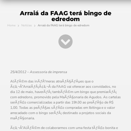
Arraiá da FAAG terá bingo de
edredom
Home
Notícias
Arraiá da FAAG terá bingo de edredom
25/4/2012 – Assessoria de imprensa
AlÃƒÂ©m das inÃƒÂºmeras atraÃƒÂ§ÃƒÂµes que o
Ã¢â‚¬Å“ArraiÃƒÂ¡Ã¢â‚¬Â da FAAG vai oferecer aos convidados, no
dia 12 de maio, haverÃƒÂ¡ tambÃƒÂ©m um bingo que premiarÃƒÂ¡
com edredons, promovido pela MaÃƒÂ§onaria de Agudos. As cartelas
serÃƒÂ£o comercializadas a partir das 19h30 ao preÃƒÂ§o de R$
1,00. Todas as peÃƒÂ§as sÃƒÂ£o compradas em Ibitinga e o valor
arrecadado com o bingo serÃƒÂ¡ destinado a projetos sociais da
maÃƒÂ§onaria.
Ã¢â‚¬Å“AlÃƒÂ©m de colaborarmos com uma festa tÃƒÂ£o bonita e