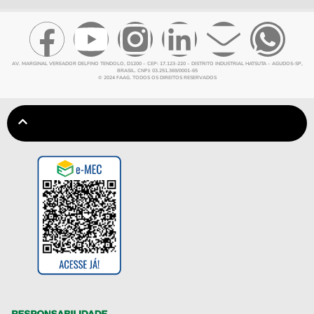
AV. MARGINAL VEREADOR DELFINO TENDOLO, D1200 – CEP: 17.123-220 – DISTRITO INDUSTRIAL HATSUTA – AGUDOS-SP,
BRASIL. CNPJ: 03.251.369/0001-65
© 2024 FAAG. TODOS OS DIREITOS RESERVADOS