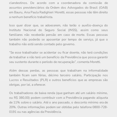
clandestinos. De acordo com a coordenadora da comissão de
assuntos previdenciários da Ordem dos Advogados do Brasil (OAB)
em Bauru, Ana Paula Radighieri Moretti, essas pessoas não têm direito
a nenhum benefício trabalhista.
Isso quer dizer que, se adoecerem, não terão o auxílio-doença do
Instituto Nacional do Seguro Social (INSS), assim como seus
familiares não receberão pensão em caso de morte. Essas pessoas
também não poderão se aposentar por tempo de serviço, já que o
trabalho não está sendo contado pelo governo.
“Se esse trabalhador se acidentar ou ficar doente, não terá condições
de trabalhar e não terá um benefício da Previdência que possa garantir
seu sustento durante o período de recuperação”, comenta Moretti.
Além dessas perdas, as pessoas que trabalham na informalidade
também ficam sem férias, décimo terceiro salário, Participação nos
Lucros e Resultados (PLR) e outros benefícios que as empresas são
obrigas, por lei, a oferecer.
Os trabalhadores de baixa renda (que ganham até um salário mínimo,
ou R$ 380,00) podem contribuir com a Previdência pagando alíquota
de 11% sobre o salário. Até o ano passado, o desconto mínimo era de
20%. Outras informações podem ser obtidas pelo telefone 0800-728-
0191 ou nas agências da Previdência.