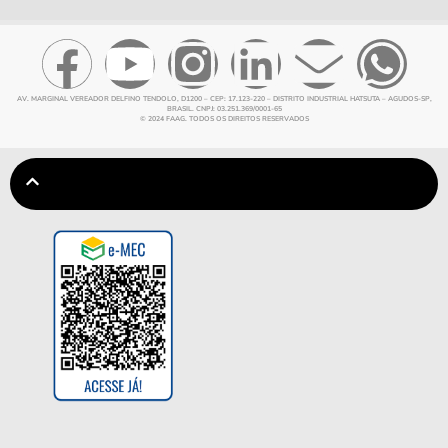
AV. MARGINAL VEREADOR DELFINO TENDOLO, D1200 – CEP: 17.123-220 – DISTRITO INDUSTRIAL HATSUTA – AGUDOS-SP,
BRASIL. CNPJ: 03.251.369/0001-65
© 2024 FAAG. TODOS OS DIREITOS RESERVADOS