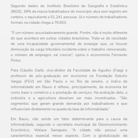
Segundo dados do Instituto Brasileiro de Geografia e Estatística
(IBGE), 39% da massa trabalhadora do município atua sem registro em
carteira, o equivalente a 51.241 pessoas. Já o número de trabalhadores
formais na cidade chega a 79.653.
“É um número assustadoramente grande. Porém, não é muito diferente
do que acontece em outras cidades brasileiras. Trata-se do resultado
de uma incapacidade governamental de enxergar que, se houver
diminuição da carga tributária incidente sobre o trabalho remunerado,
o número de empregos vai crescer”, opina o economista Fernando
Pinho.
Para Cláudio Garbi, vice-diretor da Faculdade de Agudos (Faag) e
professor de pós-graduação em economia na Fundação Getulio
Vargas (FGV) em São Paulo e no Rio de Janeiro, o índice de
informalidade em Bauru é reflexo, principalmente, da economia ter
como base o comércio e a prestação de serviços. Na avaliação dele, a
indústria e a agricultura deveriam ser mais incentivadas. “São
segmentos que geram grande demanda por trabalhadores e que
influenciam diretamente na queda da taxa de informalidade.”
Em Bauru, não existe um fator determinante para a causa da
informalidade, segundo o secretário municipal de Desenvolvimento
Econômico, Walace Samapaio. “A cidade não possui uma
característica especial nesse aspecto. Com a globalização da