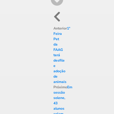
Anterior
1ª
Feira
Pet
da
FAAG
terá
desfile
e
adoção
de
animais
Próximo
Em
sessão
solene,
43
alunos
colam