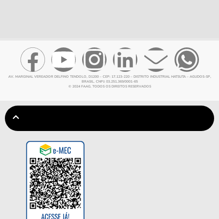
AV. MARGINAL VEREADOR DELFINO TENDOLO, D1200 – CEP: 17.123-220 – DISTRITO INDUSTRIAL HATSUTA – AGUDOS-SP,
BRASIL. CNPJ: 03.251.369/0001-65
© 2024 FAAG. TODOS OS DIREITOS RESERVADOS