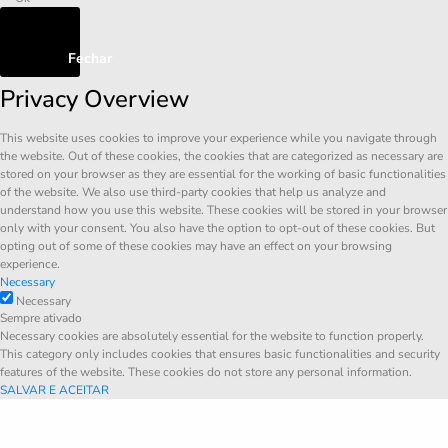
Fechar
Privacy Overview
This website uses cookies to improve your experience while you navigate through
the website. Out of these cookies, the cookies that are categorized as necessary are
stored on your browser as they are essential for the working of basic functionalities
of the website. We also use third-party cookies that help us analyze and
understand how you use this website. These cookies will be stored in your browser
only with your consent. You also have the option to opt-out of these cookies. But
opting out of some of these cookies may have an effect on your browsing
experience.
Necessary
Necessary
Sempre ativado
Necessary cookies are absolutely essential for the website to function properly.
This category only includes cookies that ensures basic functionalities and security
features of the website. These cookies do not store any personal information.
SALVAR E ACEITAR