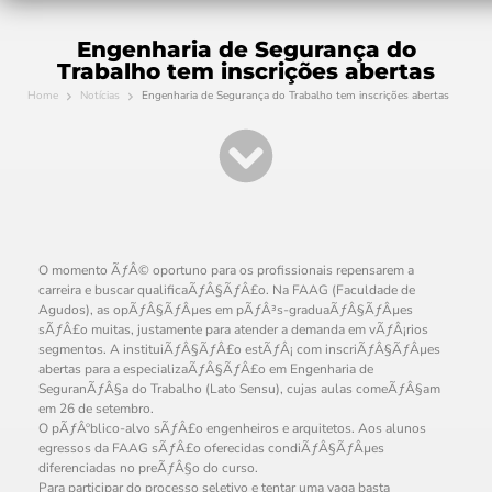
Engenharia de Segurança do
Trabalho tem inscrições abertas
Home
Notícias
Engenharia de Segurança do Trabalho tem inscrições abertas
O momento ÃƒÂ© oportuno para os profissionais repensarem a
carreira e buscar qualificaÃƒÂ§ÃƒÂ£o. Na FAAG (Faculdade de
Agudos), as opÃƒÂ§ÃƒÂµes em pÃƒÂ³s-graduaÃƒÂ§ÃƒÂµes
sÃƒÂ£o muitas, justamente para atender a demanda em vÃƒÂ¡rios
segmentos. A instituiÃƒÂ§ÃƒÂ£o estÃƒÂ¡ com inscriÃƒÂ§ÃƒÂµes
abertas para a especializaÃƒÂ§ÃƒÂ£o em Engenharia de
SeguranÃƒÂ§a do Trabalho (Lato Sensu), cujas aulas comeÃƒÂ§am
em 26 de setembro.
O pÃƒÂºblico-alvo sÃƒÂ£o engenheiros e arquitetos. Aos alunos
egressos da FAAG sÃƒÂ£o oferecidas condiÃƒÂ§ÃƒÂµes
diferenciadas no preÃƒÂ§o do curso.
Para participar do processo seletivo e tentar uma vaga basta