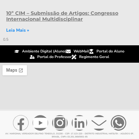
10º CIM – Submissão de Artigos: Congresso
Internacional Multidisciplinar
Leia Mais »
Ambiente Digital (Aluno)
WebMail
Portal do Aluno
Portal do Professor
Regimento Geral
AV. MARGINAL VEREADOR DELFINO TENDOLO, D1200 – CEP: 17.123-220 – DISTRITO INDUSTRIAL HATSUTA – AGUDOS-SP,
BRASIL. CNPJ: 03.251.369/0001-65