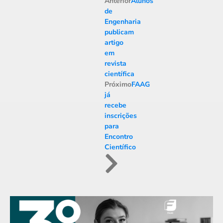
Anterior
Alunos
de
Engenharia
publicam
artigo
em
revista
científica
Próximo
FAAG
já
recebe
inscrições
para
Encontro
Científico