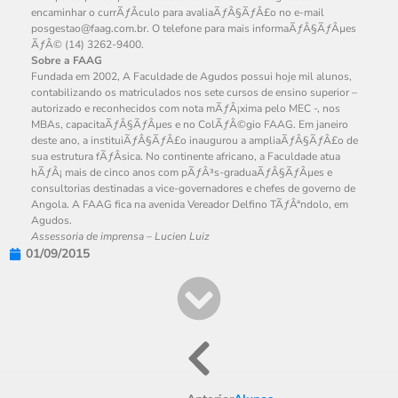
encaminhar o currÃƒÂ­culo para avaliaÃƒÂ§ÃƒÂ£o no e-mail
posgestao@faag.com.br
. O telefone para mais informaÃƒÂ§ÃƒÂµes
ÃƒÂ© (14) 3262-9400.
Sobre a FAAG
Fundada em 2002, A Faculdade de Agudos possui hoje mil alunos,
contabilizando os matriculados nos sete cursos de ensino superior –
autorizado e reconhecidos com nota mÃƒÂ¡xima pelo MEC -, nos
MBAs, capacitaÃƒÂ§ÃƒÂµes e no ColÃƒÂ©gio FAAG. Em janeiro
deste ano, a instituiÃƒÂ§ÃƒÂ£o inaugurou a ampliaÃƒÂ§ÃƒÂ£o de
sua estrutura fÃƒÂ­sica. No continente africano, a Faculdade atua
hÃƒÂ¡ mais de cinco anos com pÃƒÂ³s-graduaÃƒÂ§ÃƒÂµes e
consultorias destinadas a vice-governadores e chefes de governo de
Angola. A FAAG fica na avenida Vereador Delfino TÃƒÂªndolo, em
Agudos.
Assessoria de imprensa – Lucien Luiz
01/09/2015