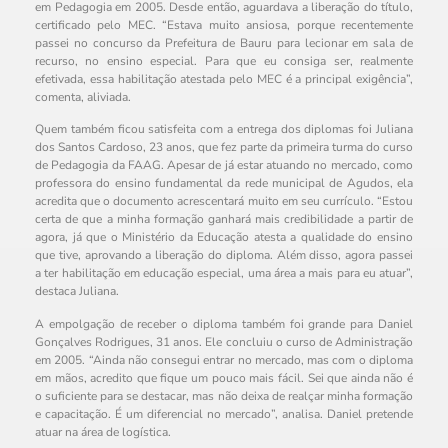
em Pedagogia em 2005. Desde então, aguardava a liberação do título,
certificado pelo MEC. “Estava muito ansiosa, porque recentemente
passei no concurso da Prefeitura de Bauru para lecionar em sala de
recurso, no ensino especial. Para que eu consiga ser, realmente
efetivada, essa habilitação atestada pelo MEC é a principal exigência”,
comenta, aliviada.
Quem também ficou satisfeita com a entrega dos diplomas foi Juliana
dos Santos Cardoso, 23 anos, que fez parte da primeira turma do curso
de Pedagogia da FAAG. Apesar de já estar atuando no mercado, como
professora do ensino fundamental da rede municipal de Agudos, ela
acredita que o documento acrescentará muito em seu currículo. “Estou
certa de que a minha formação ganhará mais credibilidade a partir de
agora, já que o Ministério da Educação atesta a qualidade do ensino
que tive, aprovando a liberação do diploma. Além disso, agora passei
a ter habilitação em educação especial, uma área a mais para eu atuar”,
destaca Juliana.
A empolgação de receber o diploma também foi grande para Daniel
Gonçalves Rodrigues, 31 anos. Ele concluiu o curso de Administração
em 2005. “Ainda não consegui entrar no mercado, mas com o diploma
em mãos, acredito que fique um pouco mais fácil. Sei que ainda não é
o suficiente para se destacar, mas não deixa de realçar minha formação
e capacitação. É um diferencial no mercado”, analisa. Daniel pretende
atuar na área de logística.