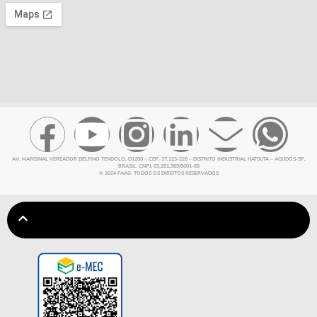
AV. MARGINAL VEREADOR DELFINO TENDOLO, D1200 – CEP: 17.123-220 – DISTRITO INDUSTRIAL HATSUTA – AGUDOS-SP,
BRASIL. CNPJ: 03.251.369/0001-65
© 2024 FAAG. TODOS OS DIREITOS RESERVADOS