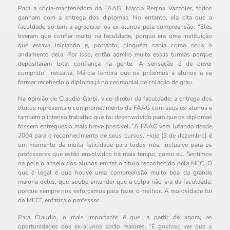
Para a sócia-mantenedora da FAAG, Márcia Regina Vazzoler, todos
ganham com a entrega dos diplomas. No entanto, ela cita que a
faculdade só tem a agradecer os ex-alunos pela compreensão. “Eles
tiveram que confiar muito na faculdade, porque era uma instituição
que estava iniciando e, portanto, ninguém sabia como seria o
andamento dela. Por isso, então admiro muito essas turmas porque
depositaram total confiança na gente. A sensação é de dever
cumprido”, ressalta. Márcia lembra que os próximos a alunos a se
formar receberão o diploma já no cerimonial de colação de grau.
Na opinião de Claudio Garbi, vice-diretor da faculdade, a entrega dos
títulos representa o comprometimento da FAAG com seus ex-alunos e
também o intenso trabalho que foi desenvolvido para que os diplomas
fossem entregues o mais breve possível. “A FAAG vem lutando desde
2004 para o reconhecimento de seus cursos. Hoje (3 de dezembro) é
um momento de muita felicidade para todos nós, inclusive para os
professores que estão envolvidos há mais tempo, como eu. Sentimos
na pele o anseio dos alunos em ter o título reconhecido pela MEC. O
que é legal é que houve uma compreensão muito boa da grande
maioria deles, que soube entender que a culpa não era da faculdade,
porque sempre nos esforçamos para fazer o melhor. A morosidade foi
do MEC”, enfatiza o professor.
Para Claudio, o mais importante é que, a partir de agora, as
oportunidades dos ex-alunos serão maiores. “É gostoso ver que o