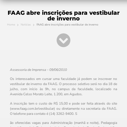
FAAG abre inscrições para vestibular
de inverno
Home
Notícias
FAAG abre inscrições para vestibular de inverno
Assessoria de Imprensa – 09/06/2010
Os interessados em cursar uma faculdade já podem se inscrever no
vestibular de inverno da FAAG. O processo seletivo será no dia 18 de
julho, com início às 9h, no campus da faculdade, localizado na
Avenida Celso Morato Leite, 1.200, em Agudos.
A inscrição tem o custo de R$ 15,00 e pode ser feita através do site
(www.faag.com.br/vestibular) ou diretamente na secretaria da FAAG.
O telefone para contato é (14) 3262-9400. S
ão oferecidas vagas para Administração (manhã e noite), Pedagogia