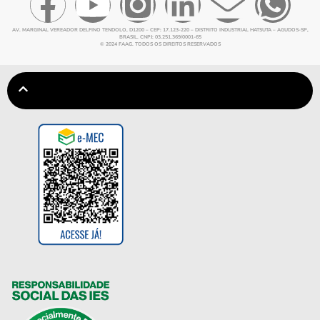
AV. MARGINAL VEREADOR DELFINO TENDOLO, D1200 – CEP: 17.123-220 – DISTRITO INDUSTRIAL HATSUTA – AGUDOS-SP,
BRASIL. CNPJ: 03.251.369/0001-65
© 2024 FAAG. TODOS OS DIREITOS RESERVADOS