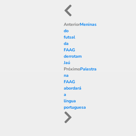
Anterior
Meninas
do
futsal
da
FAAG
derrotam
Jaú
Próximo
Palestra
na
FAAG
abordará
a
língua
portuguesa