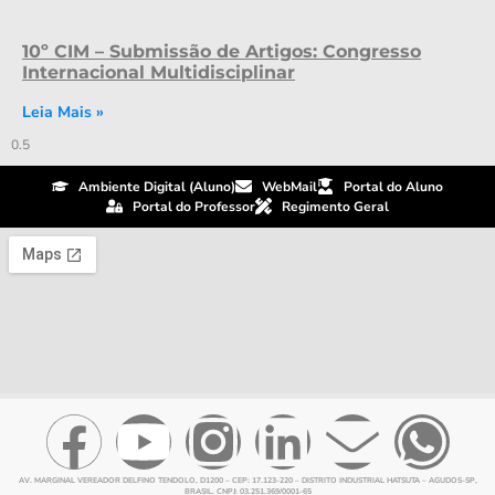
10º CIM – Submissão de Artigos: Congresso
Internacional Multidisciplinar
Leia Mais »
Ambiente Digital (Aluno)
WebMail
Portal do Aluno
Portal do Professor
Regimento Geral
AV. MARGINAL VEREADOR DELFINO TENDOLO, D1200 – CEP: 17.123-220 – DISTRITO INDUSTRIAL HATSUTA – AGUDOS-SP,
BRASIL. CNPJ: 03.251.369/0001-65