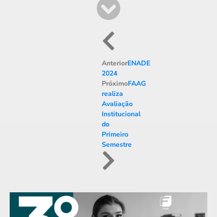
Anterior
ENADE
2024
Próximo
FAAG
realiza
Avaliação
Institucional
do
Primeiro
Semestre