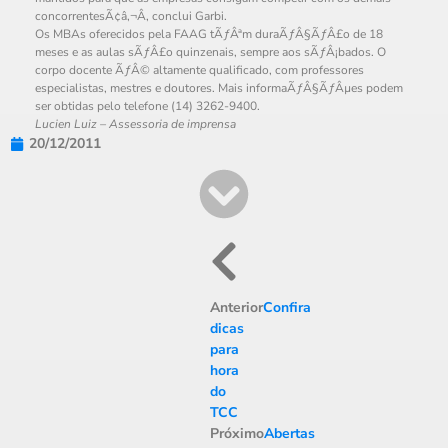
concorrentesÃ¢â‚¬Â, conclui Garbi.
Os MBAs oferecidos pela FAAG tÃƒÂªm duraÃƒÂ§ÃƒÂ£o de 18
meses e as aulas sÃƒÂ£o quinzenais, sempre aos sÃƒÂ¡bados. O
corpo docente ÃƒÂ© altamente qualificado, com professores
especialistas, mestres e doutores. Mais informaÃƒÂ§ÃƒÂµes podem
ser obtidas pelo telefone (14) 3262-9400.
Lucien Luiz – Assessoria de imprensa
20/12/2011
Anterior
Confira
dicas
para
hora
do
TCC
Próximo
Abertas