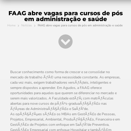
FAAG abre vagas para cursos de pós
em administração e saúde
Home
Notícias
FAAG abre vagas para cursos de pós em administração e saúde
Buscar conhecimento como forma de crescer e se consolidar no
mercado de trabalho ÃƒÂ© uma necessidade constante. As empresas,
cada vez mais, exigem trabalhadores versÃƒÂ¡teis, inteligentes e
sempre dispostos a aprender. Em Agudos, a FAAG oferece
oportunidades para aqueles que querem se diferenciar no mercado e
serem mais valorizados. A Faculdade estÃƒÂ¡ com matrÃƒÂ­culas
abertas para nove cursos de pÃƒÂ³s-graduaÃƒÂ§ÃƒÂ£o nas
ÃƒÂ¡reas de AdministraÃƒÂ§ÃƒÂ£o e SaÃƒÂºde.
As opÃƒÂ§ÃƒÂµes sÃƒÂ£o os MBAs em GestÃƒÂ£o de Pessoas,
Projetos, Empresarial, Ambiental, ProduÃƒÂ§ÃƒÂ£o, Financeira e em
GestÃƒÂ£o de Projetos com enfoque em SaÃƒÂºde Preventiva,
GestÃƒÂ£o Empresarial com enfoque Hospitalar e tambÃƒÂ©m