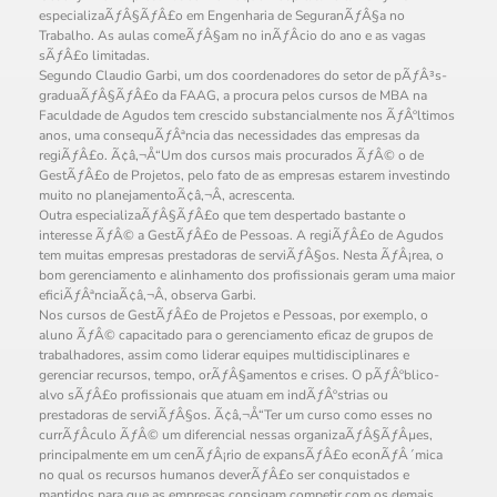
especializaÃƒÂ§ÃƒÂ£o em Engenharia de SeguranÃƒÂ§a no
Trabalho. As aulas comeÃƒÂ§am no inÃƒÂ­cio do ano e as vagas
sÃƒÂ£o limitadas.
Segundo Claudio Garbi, um dos coordenadores do setor de pÃƒÂ³s-
graduaÃƒÂ§ÃƒÂ£o da FAAG, a procura pelos cursos de MBA na
Faculdade de Agudos tem crescido substancialmente nos ÃƒÂºltimos
anos, uma consequÃƒÂªncia das necessidades das empresas da
regiÃƒÂ£o. Ã¢â‚¬Å“Um dos cursos mais procurados ÃƒÂ© o de
GestÃƒÂ£o de Projetos, pelo fato de as empresas estarem investindo
muito no planejamentoÃ¢â‚¬Â, acrescenta.
Outra especializaÃƒÂ§ÃƒÂ£o que tem despertado bastante o
interesse ÃƒÂ© a GestÃƒÂ£o de Pessoas. A regiÃƒÂ£o de Agudos
tem muitas empresas prestadoras de serviÃƒÂ§os. Nesta ÃƒÂ¡rea, o
bom gerenciamento e alinhamento dos profissionais geram uma maior
eficiÃƒÂªnciaÃ¢â‚¬Â, observa Garbi.
Nos cursos de GestÃƒÂ£o de Projetos e Pessoas, por exemplo, o
aluno ÃƒÂ© capacitado para o gerenciamento eficaz de grupos de
trabalhadores, assim como liderar equipes multidisciplinares e
gerenciar recursos, tempo, orÃƒÂ§amentos e crises. O pÃƒÂºblico-
alvo sÃƒÂ£o profissionais que atuam em indÃƒÂºstrias ou
prestadoras de serviÃƒÂ§os. Ã¢â‚¬Å“Ter um curso como esses no
currÃƒÂ­culo ÃƒÂ© um diferencial nessas organizaÃƒÂ§ÃƒÂµes,
principalmente em um cenÃƒÂ¡rio de expansÃƒÂ£o econÃƒÂ´mica
no qual os recursos humanos deverÃƒÂ£o ser conquistados e
mantidos para que as empresas consigam competir com os demais