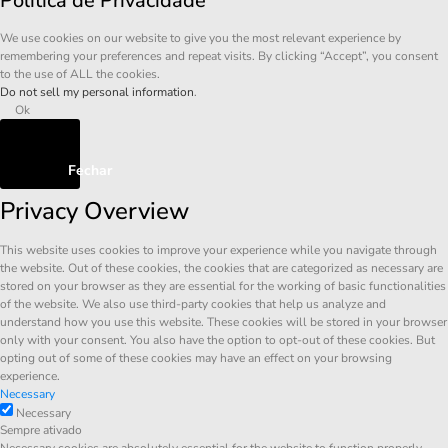
Política de Privacidade
We use cookies on our website to give you the most relevant experience by
remembering your preferences and repeat visits. By clicking “Accept”, you consent
to the use of ALL the cookies.
Do not sell my personal information
.
Ok
Fechar
Privacy Overview
This website uses cookies to improve your experience while you navigate through
the website. Out of these cookies, the cookies that are categorized as necessary are
stored on your browser as they are essential for the working of basic functionalities
of the website. We also use third-party cookies that help us analyze and
understand how you use this website. These cookies will be stored in your browser
only with your consent. You also have the option to opt-out of these cookies. But
opting out of some of these cookies may have an effect on your browsing
experience.
Necessary
Necessary
Sempre ativado