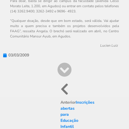
Para doar, basta se dirigir ao campus da faculdade (avenida Celso
Morato Leite, 1.200, em Agudos) ou entrar em contato pelos telefones
(14) 3262.9400; 3262-3492 e 9696- 4923.
“Qualquer doação, desde que em bom estado, será válida. Vai ajudar
muito a quem precisa e também os projetos desenvolvidos pela
FAAG”, ressalta Angela. O brechó será realizado em abril, no Centro
Comunitário Mansur Ayub, em Agudos.
Lucien Luiz
03/03/2009
Anterior
Inscrições
abertas
para
Educação
Infantil