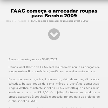
FAAG começa a arrecadar roupas
para Brechó 2009
Home
Notícias
FAAG começa a arrecadar roupas para Brechó 2009
Assessoria de Imprensa – 03/03/2009
O tradicional Brechó da FAAG será realizado em abril e as doações de
roupas e utensílios domésticos já estão sendo aceitas na faculdade.
De acordo com a organização do evento, além de roupas, são aceitos
calçados, bolsas, roupa de cama, móveis e utensílios domésticos.
Angela Wolber, assistente social da FAAG, ressalta que os itens serão
vendidos a partir de R$ 1,00. O objetivo é oferecer os produtos a
preços acessíveis à população e arrecadar fundos para os projetos de
cunho social da FAAG.