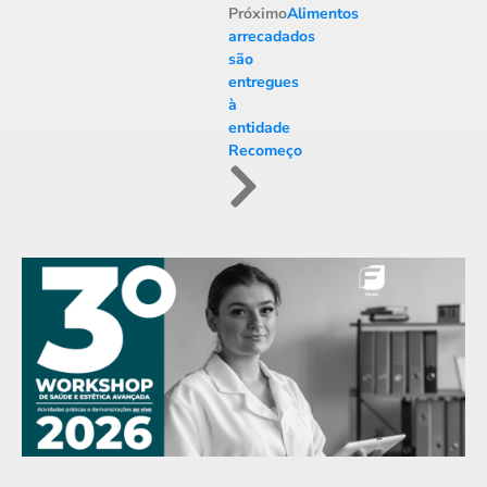
Próximo
Alimentos
arrecadados
são
entregues
à
entidade
Recomeço