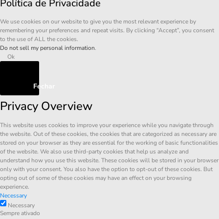
Política de Privacidade
We use cookies on our website to give you the most relevant experience by
remembering your preferences and repeat visits. By clicking “Accept”, you consent
to the use of ALL the cookies.
Do not sell my personal information
.
Ok
Fechar
Privacy Overview
This website uses cookies to improve your experience while you navigate through
the website. Out of these cookies, the cookies that are categorized as necessary are
stored on your browser as they are essential for the working of basic functionalities
of the website. We also use third-party cookies that help us analyze and
understand how you use this website. These cookies will be stored in your browser
only with your consent. You also have the option to opt-out of these cookies. But
opting out of some of these cookies may have an effect on your browsing
experience.
Necessary
Necessary
Sempre ativado