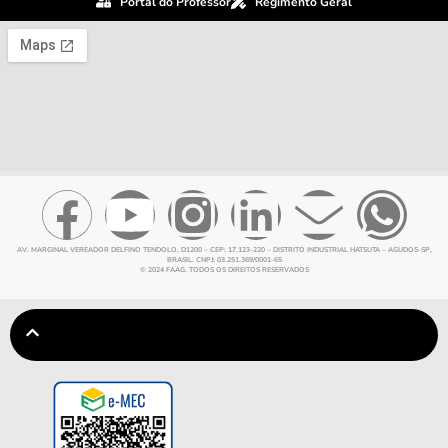
Portal do Professor
Regimento Geral
AV. MARGINAL VEREADOR DELFINO TENDOLO, D1200 – CEP: 17.123-220 – DISTRITO INDUSTRIAL HATSUTA – AGUDOS-SP,
BRASIL. CNPJ: 03.251.369/0001-65
© 2024 FAAG. TODOS OS DIREITOS RESERVADOS