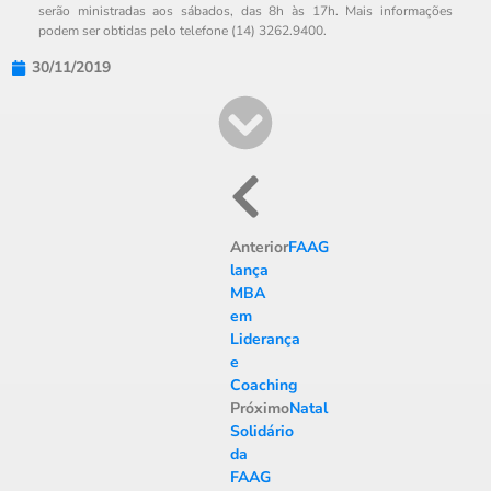
serão ministradas aos sábados, das 8h às 17h. Mais informações
podem ser obtidas pelo telefone (14) 3262.9400.
30/11/2019
Anterior
FAAG
lança
MBA
em
Liderança
e
Coaching
Próximo
Natal
Solidário
da
FAAG