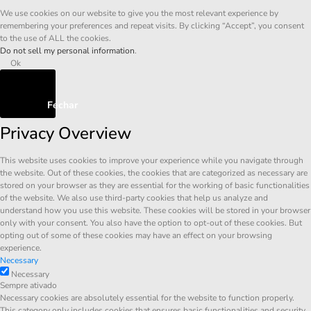
We use cookies on our website to give you the most relevant experience by
remembering your preferences and repeat visits. By clicking “Accept”, you consent
to the use of ALL the cookies.
Do not sell my personal information
.
Ok
Fechar
Privacy Overview
This website uses cookies to improve your experience while you navigate through
the website. Out of these cookies, the cookies that are categorized as necessary are
stored on your browser as they are essential for the working of basic functionalities
of the website. We also use third-party cookies that help us analyze and
understand how you use this website. These cookies will be stored in your browser
only with your consent. You also have the option to opt-out of these cookies. But
opting out of some of these cookies may have an effect on your browsing
experience.
Necessary
Necessary
Sempre ativado
Necessary cookies are absolutely essential for the website to function properly.
This category only includes cookies that ensures basic functionalities and security