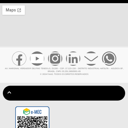
AV. MARGINAL VEREADOR DELFINO TENDOLO, D1200 – CEP: 17.123-220 – DISTRITO INDUSTRIAL HATSUTA – AGUDOS-SP,
BRASIL. CNPJ: 03.251.369/0001-65
© 2024 FAAG. TODOS OS DIREITOS RESERVADOS