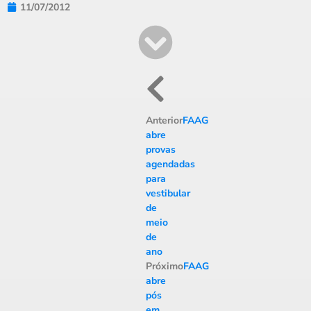
11/07/2012
Anterior
FAAG
abre
provas
agendadas
para
vestibular
de
meio
de
ano
Próximo
FAAG
abre
pós
em