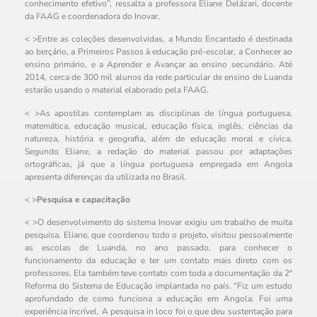
conhecimento efetivo”, ressalta a professora Eliane Delázari, docente
da FAAG e coordenadora do Inovar.
< >Entre as coleções desenvolvidas, a Mundo Encantado é destinada
ao berçário, a Primeiros Passos à educação pré-escolar, a Conhecer ao
ensino primário, e a Aprender e Avançar ao ensino secundário. Até
2014, cerca de 300 mil alunos da rede particular de ensino de Luanda
estarão usando o material elaborado pela FAAG.
< >As apostilas contemplam as disciplinas de língua portuguesa,
matemática, educação musical, educação física, inglês, ciências da
natureza, história e geografia, além de educação moral e cívica.
Segundo Eliane, a redação do material passou por adaptações
ortográficas, já que a língua portuguesa empregada em Angola
apresenta diferenças da utilizada no Brasil.
< >
Pesquisa e capacitação
< >O desenvolvimento do sistema Inovar exigiu um trabalho de muita
pesquisa. Eliane, que coordenou todo o projeto, visitou pessoalmente
as escolas de Luanda, no ano passado, para conhecer o
funcionamento da educação e ter um contato mais direto com os
professores. Ela também teve contato com toda a documentação da 2ª
Reforma do Sistema de Educação implantada no país. “Fiz um estudo
aprofundado de como funciona a educação em Angola. Foi uma
experiência incrível. A pesquisa in loco foi o que deu sustentação para