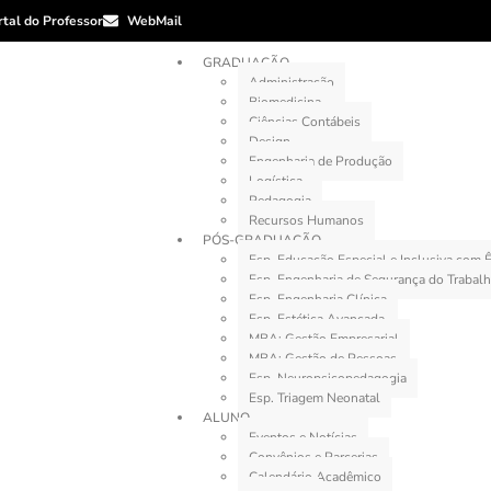
rtal do Professor
WebMail
GRADUAÇÃO
Administração
Biomedicina
Ciências Contábeis
Design
Engenharia de Produção
Logística
Pedagogia
Recursos Humanos
PÓS-GRADUAÇÃO
Esp. Educação Especial e Inclusiva com
Esp. Engenharia de Segurança do Trabal
Esp. Engenharia Clínica
Esp. Estética Avançada
MBA: Gestão Empresarial
MBA: Gestão de Pessoas
Esp. Neuropsicopedagogia
Esp. Triagem Neonatal
ALUNO
Eventos e Notícias
Convênios e Parcerias
Calendário Acadêmico