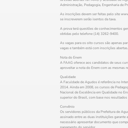
Administração, Pedagogia, Engenharia de Pr
As inscrições devem ser feitas pelo site ww
se inscreverem serão isentos da taxa.
A prova terá questões de conhecimentos ger
obtidas pelo telefone (14) 3262-9400.
As vagas para os oito cursos são apenas par
vagas e também está com inscrições abertas
Nota do Enem
A FAAG oferece aos candidatos de seus curs
aproveitar a nota do Enem com as mesmas re
Qualidade
A Faculdade de Agudos é referência no Inte
2014. Ainda em 2008, os cursos de Pedagog
Nacional de Excelência em Qualidade no Ensi
superior do Brasil, com base nos resultado
Convênio
Os servidores públicos da Prefeitura de Ag
assinado entre as duas instituições garante 
necessário apresentar documento que compro
pagamento do servidor.