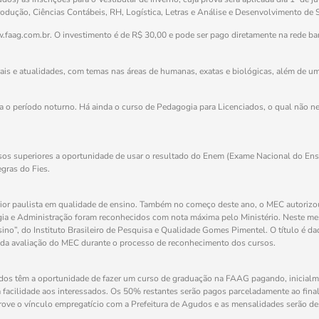
odução, Ciências Contábeis, RH, Logística, Letras e Análise e Desenvolvimento de 
w.faag.com.br. O investimento é de R$ 30,00 e pode ser pago diretamente na rede ban
ais e atualidades, com temas nas áreas de humanas, exatas e biológicas, além de 
a o período noturno. Há ainda o curso de Pedagogia para Licenciados, o qual não ne
.
os superiores a oportunidade de usar o resultado do Enem (Exame Nacional do Ensin
gras do Fies.
rior paulista em qualidade de ensino. Também no começo deste ano, o MEC autorizou
ia e Administração foram reconhecidos com nota máxima pelo Ministério. Neste m
no”, do Instituto Brasileiro de Pesquisa e Qualidade Gomes Pimentel. O título é da
s da avaliação do MEC durante o processo de reconhecimento dos cursos.
udos têm a oportunidade de fazer um curso de graduação na FAAG pagando, inicialm
a facilidade aos interessados. Os 50% restantes serão pagos parceladamente ao final d
ve o vínculo empregatício com a Prefeitura de Agudos e as mensalidades serão de