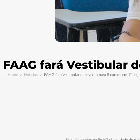
FAAG fará Vestibular d
Home
Notícias
FAAG fará Vestibular de Inverno para 8 cursos em 1º de j
Já estão abertas na FAAG (Faculdade de Agudo