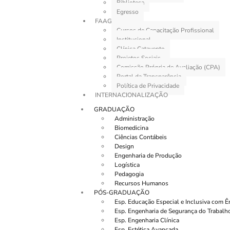
Biblioteca
Egresso
FAAG
Cursos de Capacitação Profissional
Institucional
Clínica Catavento
Projetos Sociais
Comissão Própria de Avaliação (CPA)
Portal da Transparência
Política de Privacidade
INTERNACIONALIZAÇÃO
GRADUAÇÃO
Administração
Biomedicina
Ciências Contábeis
Design
Engenharia de Produção
Logística
Pedagogia
Recursos Humanos
PÓS-GRADUAÇÃO
Esp. Educação Especial e Inclusiva com 
Esp. Engenharia de Segurança do Trabalh
Esp. Engenharia Clínica
Esp. Estética Avançada