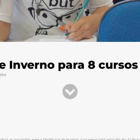
e Inverno para 8 cursos
ulho
s) as inscrições para o Vestibular de Inverno, cuja prova será aplicada dia 1º de j