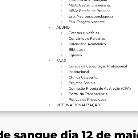
MBA: Gestão Empresarial
MBA: Gestão de Pessoas
Esp. Neuropsicopedagogia
Esp. Triagem Neonatal
ALUNO
Eventos e Notícias
Convênios e Parcerias
Calendário Acadêmico
Biblioteca
Egresso
FAAG
Cursos de Capacitação Profissional
Institucional
Clínica Catavento
Projetos Sociais
Comissão Própria de Avaliação (CPA)
Portal da Transparência
Política de Privacidade
INTERNACIONALIZAÇÃO
e sangue dia 12 de mai