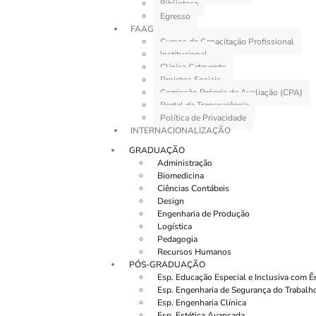
Biblioteca
Egresso
FAAG
Cursos de Capacitação Profissional
Institucional
Clínica Catavento
Projetos Sociais
Comissão Própria de Avaliação (CPA)
Portal da Transparência
Política de Privacidade
INTERNACIONALIZAÇÃO
GRADUAÇÃO
Administração
Biomedicina
Ciências Contábeis
Design
Engenharia de Produção
Logística
Pedagogia
Recursos Humanos
PÓS-GRADUAÇÃO
Esp. Educação Especial e Inclusiva com 
Esp. Engenharia de Segurança do Trabalh
Esp. Engenharia Clínica
Esp. Estética Avançada