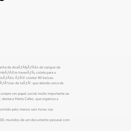
panha de doaÃƒÂ§ÃƒÂ£o de sangue da
TambÃƒÂ©m haverÃƒÂ¡ coleta para o
visÃƒÂ£o ÃƒÂ© coletar 90 bolsas.
Âºcleo de JaÃƒÂº, que atende cerca de
cumpre um papel social muito importante ao
 destaca Marta Cafeo, que organiza a
dormido pelo menos seis horas nas
1.200, munidos de um documento pessoal com