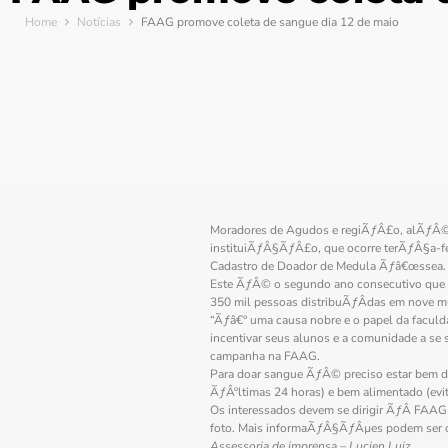
Home
Notícias
FAAG promove coleta de sangue dia 12 de maio
Moradores de Agudos e regiÃƒÂ£o, alÃƒÂ©
instituiÃƒÂ§ÃƒÂ£o, que ocorre terÃƒÂ§a-f
Cadastro de Doador de Medula Ãƒâ€œssea. 
Este ÃƒÂ© o segundo ano consecutivo que
350 mil pessoas distribuÃƒÂ­das em nove mu
“Ãƒâ€° uma causa nobre e o papel da faculd
incentivar seus alunos e a comunidade a s
campanha na FAAG.
Para doar sangue ÃƒÂ© preciso estar bem de 
ÃƒÂºltimas 24 horas) e bem alimentado (e
Os interessados devem se dirigir ÃƒÂ FAAG
foto. Mais informaÃƒÂ§ÃƒÂµes podem ser ob
Assessoria de imprensa – Lucien Luiz