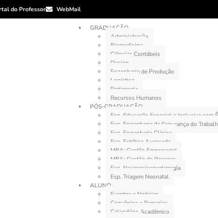
rtal do Professor
WebMail
GRADUAÇÃO
Administração
Biomedicina
Ciências Contábeis
Design
Engenharia de Produção
Logística
Pedagogia
Recursos Humanos
PÓS-GRADUAÇÃO
Esp. Educação Especial e Inclusiva com
Esp. Engenharia de Segurança do Trabal
Esp. Engenharia Clínica
Esp. Estética Avançada
MBA: Gestão Empresarial
MBA: Gestão de Pessoas
Esp. Neuropsicopedagogia
Esp. Triagem Neonatal
ALUNO
Eventos e Notícias
Convênios e Parcerias
Calendário Acadêmico