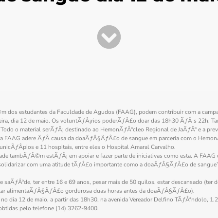
m dos estudantes da Faculdade de Agudos (FAAG), podem contribuir com a cam
eira, dia 12 de maio. Os voluntÃƒÂ¡rios poderÃƒÂ£o doar das 18h30 ÃƒÂ s 22h. 
Todo o material serÃƒÂ¡ destinado ao HemonÃƒÂºcleo Regional de JaÃƒÂº e a pre
 a FAAG adere ÃƒÂ causa da doaÃƒÂ§ÃƒÂ£o de sangue em parceria com o HemonÃƒ
nicÃƒÂ­pios e 11 hospitais, entre eles o Hospital Amaral Carvalho.
ade tambÃƒÂ©m estÃƒÂ¡ em apoiar e fazer parte de iniciativas como esta. A FAAG 
e solidarizar com uma atitude tÃƒÂ£o importante como a doaÃƒÂ§ÃƒÂ£o de sangue”,
saÃƒÂºde, ter entre 16 e 69 anos, pesar mais de 50 quilos, estar descansado (ter 
vitar alimentaÃƒÂ§ÃƒÂ£o gordurosa duas horas antes da doaÃƒÂ§ÃƒÂ£o).
 no dia 12 de maio, a partir das 18h30, na avenida Vereador Delfino TÃƒÂªndolo, 
tidas pelo telefone (14) 3262-9400.