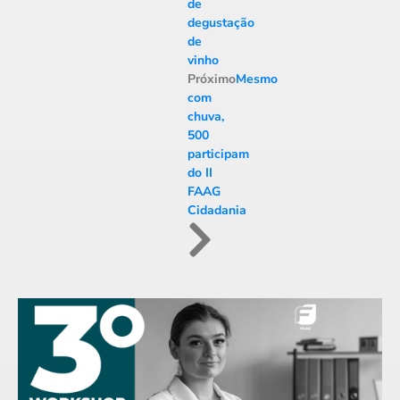
de
degustação
de
vinho
Próximo
Mesmo
com
chuva,
500
participam
do II
FAAG
Cidadania