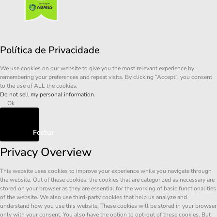
Política de Privacidade
We use cookies on our website to give you the most relevant experience by
remembering your preferences and repeat visits. By clicking “Accept”, you consent
to the use of ALL the cookies.
Do not sell my personal information
.
Ok
Fechar
Privacy Overview
This website uses cookies to improve your experience while you navigate through
the website. Out of these cookies, the cookies that are categorized as necessary are
stored on your browser as they are essential for the working of basic functionalities
of the website. We also use third-party cookies that help us analyze and
understand how you use this website. These cookies will be stored in your browser
only with your consent. You also have the option to opt-out of these cookies. But