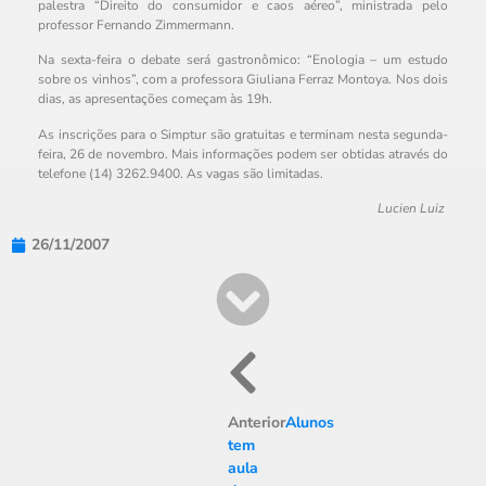
palestra “Direito do consumidor e caos aéreo”, ministrada pelo
professor Fernando Zimmermann.
Na sexta-feira o debate será gastronômico: “Enologia – um estudo
sobre os vinhos”, com a professora Giuliana Ferraz Montoya. Nos dois
dias, as apresentações começam às 19h.
As inscrições para o Simptur são gratuitas e terminam nesta segunda-
feira, 26 de novembro. Mais informações podem ser obtidas através do
telefone (14) 3262.9400. As vagas são limitadas.
Lucien Luiz
26/11/2007
Anterior
Alunos
tem
aula