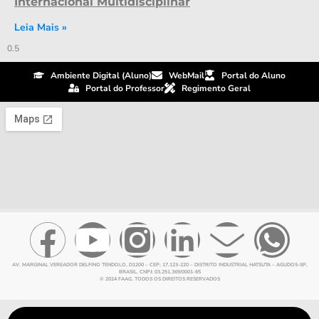
Internacional Multidisciplinar
Leia Mais »
Ambiente Digital (Aluno)
WebMail
Portal do Aluno
Portal do Professor
Regimento Geral
AV. MARGINAL VEREADOR DELFINO TENDOLO, D1200 – CEP: 17.123-220 – DISTRITO INDUSTRIAL HATSUTA – AGUDOS-SP,
BRASIL. CNPJ: 03.251.369/0001-65
© 2024 FAAG. TODOS OS DIREITOS RESERVADOS