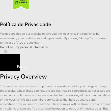
Política de Privacidade
We use cookies on our website to give you the most relevant experience by
remembering your preferences and repeat visits. By clicking “Accept”, you consent
to the use of ALL the cookies.
Do not sell my personal information
.
Ok
Fechar
Privacy Overview
This website uses cookies to improve your experience while you navigate through
the website. Out of these cookies, the cookies that are categorized as necessary are
stored on your browser as they are essential for the working of basic functionalities
of the website. We also use third-party cookies that help us analyze and
understand how you use this website. These cookies will be stored in your browser
only with your consent. You also have the option to opt-out of these cookies. But