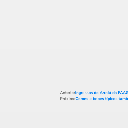
Anterior
Ingressos do Arraiá da FAA
Próximo
Comes e bebes típicos tamb