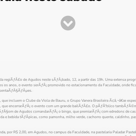
s da regiÃƒÂ£o de Agudos neste sÃƒÂ¡bado, 12, a partir das 19h. Uma extensa
dos os anos, o evento serÃƒÂ¡ promovido no estacionamento da Faculdade, onde fi
resentaÃƒÂ§ÃƒÂµes.
ue incluem o Clube da Viola de Bauru, o Grupo Vanera Brasileira Ã¢â‚¬â€œ especi
³, que encerrarÃƒÂ¡ o evento com um grande bailÃƒÂ£o. O pÃƒÂºblico tambÃƒÂ©m
aÃƒÂ§om de Agudos comandarÃƒÂ¡ o bingo, que premiarÃƒÂ¡ com edredons de casal
e bebida tÃƒÂ­picas, como pamonha, milho verde, cachorro quente, caldinho, pas
nda, por R$ 2,00, em Agudos, no campus da Faculdade, na pastelaria Paladar Past