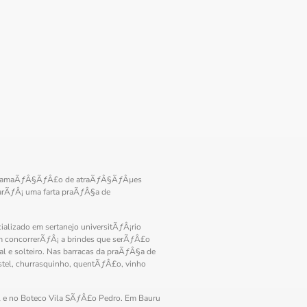
 programaÃƒÂ§ÃƒÂ£o de atraÃƒÂ§ÃƒÂµes
carÃƒÂ¡ uma farta praÃƒÂ§a de
alizado em sertanejo universitÃƒÂ¡rio
 concorrerÃƒÂ¡ a brindes que serÃƒÂ£o
 e solteiro. Nas barracas da praÃƒÂ§a de
tel, churrasquinho, quentÃƒÂ£o, vinho
el e no Boteco Vila SÃƒÂ£o Pedro. Em Bauru