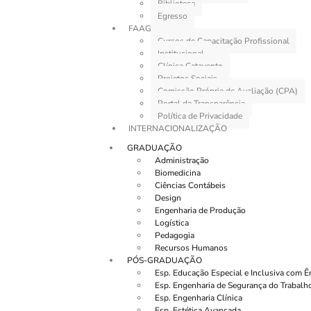
Biblioteca
Egresso
FAAG
Cursos de Capacitação Profissional
Institucional
Clínica Catavento
Projetos Sociais
Comissão Própria de Avaliação (CPA)
Portal da Transparência
Política de Privacidade
INTERNACIONALIZAÇÃO
GRADUAÇÃO
Administração
Biomedicina
Ciências Contábeis
Design
Engenharia de Produção
Logística
Pedagogia
Recursos Humanos
PÓS-GRADUAÇÃO
Esp. Educação Especial e Inclusiva com 
Esp. Engenharia de Segurança do Trabalh
Esp. Engenharia Clínica
Esp. Estética Avançada