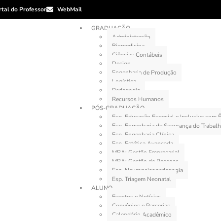
rtal do Professor
WebMail
GRADUAÇÃO
Administração
Biomedicina
Ciências Contábeis
Design
Engenharia de Produção
Logística
Pedagogia
Recursos Humanos
PÓS-GRADUAÇÃO
Esp. Educação Especial e Inclusiva com
Esp. Engenharia de Segurança do Trabal
Esp. Engenharia Clínica
Esp. Estética Avançada
MBA: Gestão Empresarial
MBA: Gestão de Pessoas
Esp. Neuropsicopedagogia
Esp. Triagem Neonatal
ALUNO
Eventos e Notícias
Convênios e Parcerias
Calendário Acadêmico