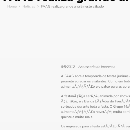
Home
Notícias
FAAG realiza grande arraiá neste sábado
8/5/2012 – Assessoria de imprensa
A FAAG abre a temporada de festas junina
promete agradar os visitantes. Como em to
alimentaÃƒÂ§ÃƒÂ£o e o palco para as ap
A festanÃƒÂ§a serÃƒÂ¡ animada por shows, q
Ã¢â‚¬â€œ, e a Banda LÃƒÂ­der do ForrÃƒÂ
sorteados durante toda a festa. O Grupo M
alimentaÃƒÂ§ÃƒÂ£o haverÃƒÂ¡ muita comida 
quente e muito mais.
Os ingressos para a festa estÃƒÂ£o ÃƒÂ ve