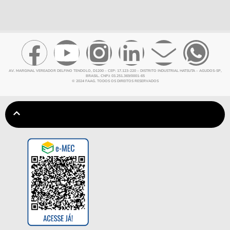
AV. MARGINAL VEREADOR DELFINO TENDOLO, D1200 – CEP: 17.123-220 – DISTRITO INDUSTRIAL HATSUTA – AGUDOS-SP,
BRASIL. CNPJ: 03.251.369/0001-65
© 2024 FAAG. TODOS OS DIREITOS RESERVADOS