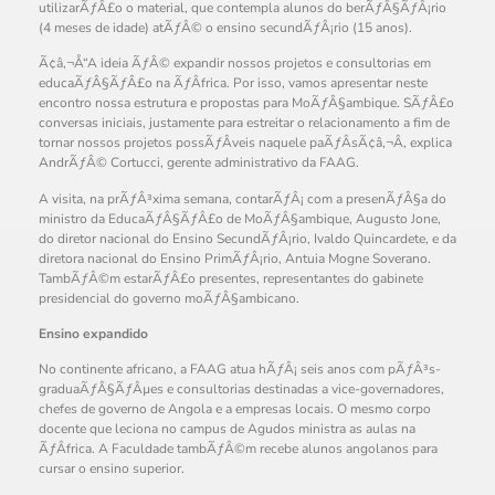
utilizarÃƒÂ£o o material, que contempla alunos do berÃƒÂ§ÃƒÂ¡rio
(4 meses de idade) atÃƒÂ© o ensino secundÃƒÂ¡rio (15 anos).
Ã¢â‚¬Å“A ideia ÃƒÂ© expandir nossos projetos e consultorias em
educaÃƒÂ§ÃƒÂ£o na ÃƒÂfrica. Por isso, vamos apresentar neste
encontro nossa estrutura e propostas para MoÃƒÂ§ambique. SÃƒÂ£o
conversas iniciais, justamente para estreitar o relacionamento a fim de
tornar nossos projetos possÃƒÂ­veis naquele paÃƒÂ­sÃ¢â‚¬Â, explica
AndrÃƒÂ© Cortucci, gerente administrativo da FAAG.
A visita, na prÃƒÂ³xima semana, contarÃƒÂ¡ com a presenÃƒÂ§a do
ministro da EducaÃƒÂ§ÃƒÂ£o de MoÃƒÂ§ambique, Augusto Jone,
do diretor nacional do Ensino SecundÃƒÂ¡rio, Ivaldo Quincardete, e da
diretora nacional do Ensino PrimÃƒÂ¡rio, Antuia Mogne Soverano.
TambÃƒÂ©m estarÃƒÂ£o presentes, representantes do gabinete
presidencial do governo moÃƒÂ§ambicano.
Ensino expandido
No continente africano, a FAAG atua hÃƒÂ¡ seis anos com pÃƒÂ³s-
graduaÃƒÂ§ÃƒÂµes e consultorias destinadas a vice-governadores,
chefes de governo de Angola e a empresas locais. O mesmo corpo
docente que leciona no campus de Agudos ministra as aulas na
ÃƒÂfrica. A Faculdade tambÃƒÂ©m recebe alunos angolanos para
cursar o ensino superior.