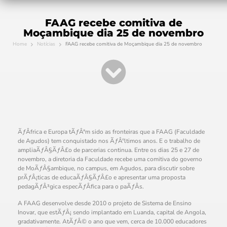
FAAG recebe comitiva de
Moçambique dia 25 de novembro
Home
Notícias
FAAG recebe comitiva de Moçambique dia 25 de novembro
ÃƒÂfrica e Europa tÃƒÂªm sido as fronteiras que a FAAG (Faculdade
de Agudos) tem conquistado nos ÃƒÂºltimos anos. E o trabalho de
ampliaÃƒÂ§ÃƒÂ£o de parcerias continua. Entre os dias 25 e 27 de
novembro, a diretoria da Faculdade recebe uma comitiva do governo
de MoÃƒÂ§ambique, no campus, em Agudos, para discutir sobre
prÃƒÂ¡ticas de educaÃƒÂ§ÃƒÂ£o e apresentar uma proposta
pedagÃƒÂ³gica especÃƒÂ­fica para o paÃƒÂ­s.
A FAAG desenvolve desde 2010 o projeto de Sistema de Ensino
Inovar, que estÃƒÂ¡ sendo implantado em Luanda, capital de Angola,
gradativamente. AtÃƒÂ© o ano que vem, cerca de 10.000 educadores