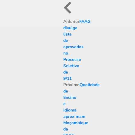
Anterior
FAAG
divulga
lista
de
aprovados
no
Processo
Seletivo
de
9/11
Próximo
Qualidade
de
Ensino
e
Idioma
aproximam
Moçambique
da