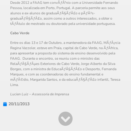
Desde 2012 a FAAG tem convÃƒÂªnio com a Universidade Fernando
Pessoa, localizada em Porto, Portugal. A parceria permite aos seus
alunos e ex-alunos de graduaÃƒÂ§ÃƒÂ£o e pÃƒÂ³s-
graduaÃƒÂ§ÃƒÂ£o, assim como a outros interessados, a obter o
tÃƒÂ­tulo de mestrado ou doutorado pela universidade portuguesa.
Cabo Verde
Entre os dias 13 e 17 de Outubro, a mantenedora da FAAG, MÃƒÂ¡rcia
Regina Vazzoler, esteve em Praia, capital de Cabo Verde, na ÃƒÂfrica,
para apresentar a proposta do sistema de ensino desenvolvido pela
FAAG. Durante o encontro, se reuniu com o ministro das
RelaÃƒÂ§ÃƒÂµes Exteriores de Cabo Verde, Jorge Alberto da Silva
Borges, com a ministra de EducaÃƒÂ§ÃƒÂ£o e Desporto, Fernanda
Marques, e com as coordenadoras do ensino fundamental e
mÃƒÂ©dio, Margarida Santos, e da educaÃƒÂ§ÃƒÂ£o infantil, Teresa
Lima.
Lucien Luiz – Assessoria de Imprensa
20/11/2013