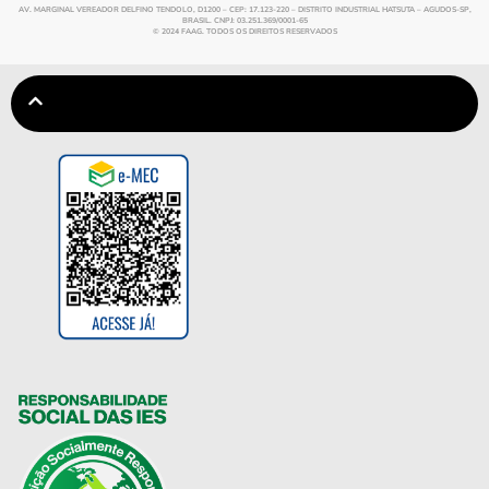
AV. MARGINAL VEREADOR DELFINO TENDOLO, D1200 – CEP: 17.123-220 – DISTRITO INDUSTRIAL HATSUTA – AGUDOS-SP,
BRASIL. CNPJ: 03.251.369/0001-65
© 2024 FAAG. TODOS OS DIREITOS RESERVADOS