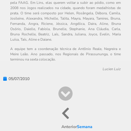
pela FAAG. Em Lins, elas querem voltar a subir ao pódio, como em
2008 nos Jogos realizados na cidade, quando foram medalhistas de
prata. O time será composto por Helen, Rosângela, Débora, Camila,
Josileine, Alexandra, Michelle, Talita, Mayra, Mayara, Tamires, Bruna,
Fernanda, Angra, Riciene, Jéssica, Angélica, Daira, Aline, Bruna
Osório, Daielle, Fabíola, Brunelle, Stephanie, Ana Cláudia, Carla,
Bruna Rochelle, Beatriz, Laís, Sandra, Juliana, Joyce, Evelin, Maria
Luísa, Taís, Aline e Daiane.
A equipe tem a coordenação técnica de Antônio Reale, Negreira e
Meire Leão. Ano passado, nos Regionais de Pirassununga, o time
terminou na sexta colocação.
Lucien Luiz
05/07/2010
Anterior
Semana