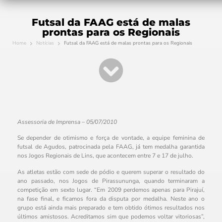
Futsal da FAAG está de malas
prontas para os Regionais
Home
Notícias
Futsal da FAAG está de malas prontas para os Regionais
Assessoria de Imprensa – 05/07/2010
Se depender de otimismo e força de vontade, a equipe feminina de
futsal de Agudos, patrocinada pela FAAG, já tem medalha garantida
nos Jogos Regionais de Lins, que acontecem entre 7 e 17 de julho.
As atletas estão com sede de pódio e querem superar o resultado do
ano passado, nos Jogos de Pirassununga, quando terminaram a
competição em sexto lugar. “Em 2009 perdemos apenas para Pirajuí,
na fase final, e ficamos fora da disputa por medalha. Neste ano o
grupo está ainda mais preparado e tem obtido ótimos resultados nos
últimos amistosos. Acreditamos sim que podemos voltar vitoriosas”,