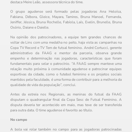
destaca Meire Leão, assessora técnica do time.
O grupo agudense será formado pelas jogadoras Ana Heloísa,
Fabiana, Débora, Gleice, Mayara, Tamires, Bruna Manoel, Fernanda,
Jeniffer, Jéssica, Bruna Rochelle, Fabíola, Laís, Evelin, Brunelle, Bruna
Osório, Daiane e Daielle.
Na opinião dos patrocinadores, a equipe tem grandes chances de
voltar de Lins com uma medalha no peito, haja vista as campanhas na
Copa TV Record e TV Tem de futsal feminino. André Cortucci, gerente
administrativo da FAAG e mentor da parceria, observa grande
empenho e determinação nas jogadoras, características que foram
fundamentais para selar o patrocínio. “A FAAG sempre manteve uma
relação muito próxima à comunidade agudense e patrocinar equipes
esportivas da cidade, como o futebol feminino e os projetos sociais
mantidos pela faculdade, é uma forma de contribuir para a melhoria da
qualidade de vida da população”, conclui.
Antes da estreia nos Regionais, as meninas do futsal da FAAG
disputam o quadrangular final da Copa Sesc de Futsal Feminino. A
disputa deveria ter acontecido em maio, mas teve de ser transferida
para outra data. O time agudense é favorito ao título.
No campo
A bola vai rolar também no campo para as jogadoras patrocinadas