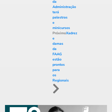
da
Administração
terá
palestras
e
minicursos
Próximo
Xadrez
e
damas
da
FAAG
estão
prontos
para
os
Regionais