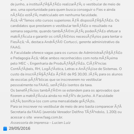
de junho, a instituiÃƒÂ§ÃƒÂ£o realizarÃƒÂ¡ o vestibular de meio de
ano, uma oportunidade para quem busca conseguir o Fies e ainda
nÃƒÂ£o estÃƒÂ¡ matriculado em nenhuma faculdade.
Ã¢â‚¬Å“Temos oito cursos superiores ÃƒÂ disposiÃƒÂ§ÃƒÂ£o. Os
candidatos que prestarem o vestibular terÃƒÂ£o o resultado na
semana seguinte, quando tambÃƒÂ©m jÃƒÂ¡ poderÃƒÂ£o efetuar a
matrÃƒÂ­cula e garantir os critÃƒÂ©rios necessÃƒÂ¡rios para tentar o
FiesÃ¢â‚¬Â, destaca AndrÃƒÂ© Cortucci, gerente administrativo da
FAAG.
A Faculdade oferece vagas para os cursos de AdministraÃƒÂ§ÃƒÂ£o
e Pedagogia Ã¢â‚¬â€œ ambos reconhecidos com nota mÃƒÂ¡xima
pelo MEC -, Engenharia de ProduÃƒÂ§ÃƒÂ£o, CiÃƒÂªncias
ContÃƒÂ¡beis, RH, LogÃƒÂ­stica, Letras e AnÃƒÂ¡lise de Sistemas. O
custo da inscriÃƒÂ§ÃƒÂ£o ÃƒÂ© de R$ 30,00. JÃƒÂ¡ para os alunos
de escolas pÃƒÂºblicas que se inscreverem no vestibular
pessoalmente na FAAG, serÃƒÂ£o isentos da taxa.
Os benefÃƒÂ­cios tambÃƒÂ©m se estendem para os aprovados que
fizerem a matrÃƒÂ­cula ainda no mÃƒÂªs de junho. A Faculdade
irÃƒÂ¡ bonifica-los com uma mensalidade grÃƒÂ¡tis.
Para se inscrever no vestibular de meio de ano basta comparecer ÃƒÂ
Secretaria da FAAG (avenida Vereador Delfino TÃƒÂªndolo, 1.200) ou
acessar o site www.faag.com.br.
Assessoria de imprensa – Lucien Luiz
29/05/2016