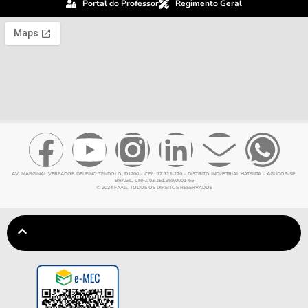
Portal do Professor
Regimento Geral
AV. MARGINAL VEREADOR DELFINO TENDOLO, D1200 – CEP: 17.123-220 – DISTRITO INDUSTRIAL HATSUTA – AGUDOS-SP,
BRASIL. CNPJ: 03.251.369/0001-65
© 2024 FAAG. TODOS OS DIREITOS RESERVADOS