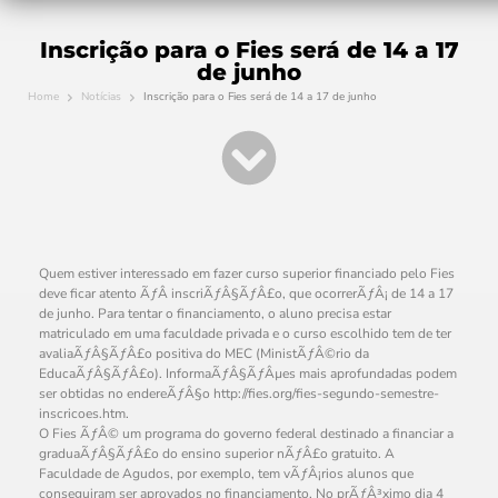
Inscrição para o Fies será de 14 a 17
de junho
Home
Notícias
Inscrição para o Fies será de 14 a 17 de junho
Quem estiver interessado em fazer curso superior financiado pelo Fies
deve ficar atento ÃƒÂ inscriÃƒÂ§ÃƒÂ£o, que ocorrerÃƒÂ¡ de 14 a 17
de junho. Para tentar o financiamento, o aluno precisa estar
matriculado em uma faculdade privada e o curso escolhido tem de ter
avaliaÃƒÂ§ÃƒÂ£o positiva do MEC (MinistÃƒÂ©rio da
EducaÃƒÂ§ÃƒÂ£o). InformaÃƒÂ§ÃƒÂµes mais aprofundadas podem
ser obtidas no endereÃƒÂ§o http://fies.org/fies-segundo-semestre-
inscricoes.htm.
O Fies ÃƒÂ© um programa do governo federal destinado a financiar a
graduaÃƒÂ§ÃƒÂ£o do ensino superior nÃƒÂ£o gratuito. A
Faculdade de Agudos, por exemplo, tem vÃƒÂ¡rios alunos que
conseguiram ser aprovados no financiamento. No prÃƒÂ³ximo dia 4