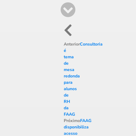
Anterior
Consultoria
é
tema
de
mesa
redonda
para
alunos
de
RH
da
FAAG
Próximo
FAAG
disponibiliza
acesso