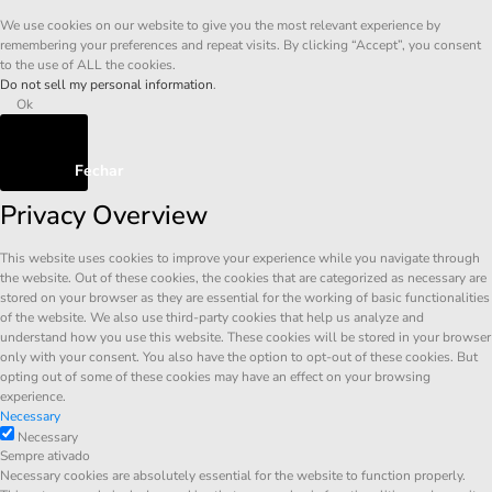
We use cookies on our website to give you the most relevant experience by
remembering your preferences and repeat visits. By clicking “Accept”, you consent
to the use of ALL the cookies.
Do not sell my personal information
.
Ok
Fechar
Privacy Overview
This website uses cookies to improve your experience while you navigate through
the website. Out of these cookies, the cookies that are categorized as necessary are
stored on your browser as they are essential for the working of basic functionalities
of the website. We also use third-party cookies that help us analyze and
understand how you use this website. These cookies will be stored in your browser
only with your consent. You also have the option to opt-out of these cookies. But
opting out of some of these cookies may have an effect on your browsing
experience.
Necessary
Necessary
Sempre ativado
Necessary cookies are absolutely essential for the website to function properly.