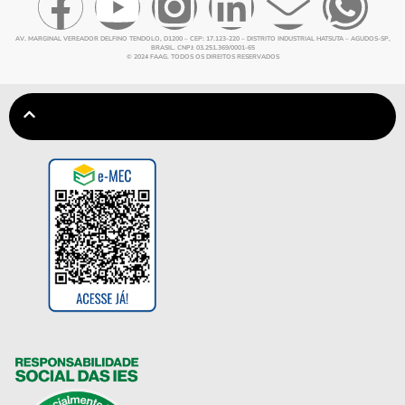
AV. MARGINAL VEREADOR DELFINO TENDOLO, D1200 – CEP: 17.123-220 – DISTRITO INDUSTRIAL HATSUTA – AGUDOS-SP,
BRASIL. CNPJ: 03.251.369/0001-65
© 2024 FAAG. TODOS OS DIREITOS RESERVADOS