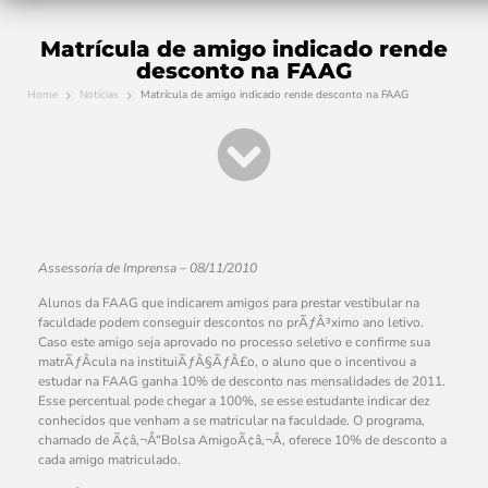
Matrícula de amigo indicado rende
desconto na FAAG
Home
Notícias
Matrícula de amigo indicado rende desconto na FAAG
Assessoria de Imprensa – 08/11/2010
Alunos da FAAG que indicarem amigos para prestar vestibular na
faculdade podem conseguir descontos no prÃƒÂ³ximo ano letivo.
Caso este amigo seja aprovado no processo seletivo e confirme sua
matrÃƒÂ­cula na instituiÃƒÂ§ÃƒÂ£o, o aluno que o incentivou a
estudar na FAAG ganha 10% de desconto nas mensalidades de 2011.
Esse percentual pode chegar a 100%, se esse estudante indicar dez
conhecidos que venham a se matricular na faculdade. O programa,
chamado de Ã¢â‚¬Å“Bolsa AmigoÃ¢â‚¬Â, oferece 10% de desconto a
cada amigo matriculado.