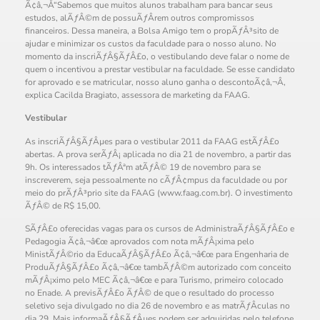
Ã¢â‚¬Å“Sabemos que muitos alunos trabalham para bancar seus
estudos, alÃƒÂ©m de possuÃƒÂ­rem outros compromissos
financeiros. Dessa maneira, a Bolsa Amigo tem o propÃƒÂ³sito de
ajudar e minimizar os custos da faculdade para o nosso aluno. No
momento da inscriÃƒÂ§ÃƒÂ£o, o vestibulando deve falar o nome de
quem o incentivou a prestar vestibular na faculdade. Se esse candidato
for aprovado e se matricular, nosso aluno ganha o descontoÃ¢â‚¬Â,
explica Cacilda Bragiato, assessora de marketing da FAAG.
Vestibular
As inscriÃƒÂ§ÃƒÂµes para o vestibular 2011 da FAAG estÃƒÂ£o
abertas. A prova serÃƒÂ¡ aplicada no dia 21 de novembro, a partir das
9h. Os interessados tÃƒÂªm atÃƒÂ© 19 de novembro para se
inscreverem, seja pessoalmente no cÃƒÂ¢mpus da faculdade ou por
meio do prÃƒÂ³prio site da FAAG (www.faag.com.br). O investimento
ÃƒÂ© de R$ 15,00.
SÃƒÂ£o oferecidas vagas para os cursos de AdministraÃƒÂ§ÃƒÂ£o e
Pedagogia Ã¢â‚¬â€œ aprovados com nota mÃƒÂ¡xima pelo
MinistÃƒÂ©rio da EducaÃƒÂ§ÃƒÂ£o Ã¢â‚¬â€œ para Engenharia de
ProduÃƒÂ§ÃƒÂ£o Ã¢â‚¬â€œ tambÃƒÂ©m autorizado com conceito
mÃƒÂ¡ximo pelo MEC Ã¢â‚¬â€œ e para Turismo, primeiro colocado
no Enade. A previsÃƒÂ£o ÃƒÂ© de que o resultado do processo
seletivo seja divulgado no dia 26 de novembro e as matrÃƒÂ­culas no
dia 29. Mais informaÃƒÂ§ÃƒÂµes podem ser adquiridas pelo telefone