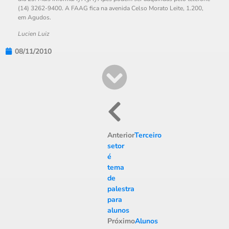
(14) 3262-9400. A FAAG fica na avenida Celso Morato Leite, 1.200,
em Agudos.
Lucien Luiz
08/11/2010
Anterior
Terceiro
setor
é
tema
de
palestra
para
alunos
Próximo
Alunos