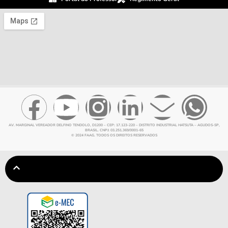
AV. MARGINAL VEREADOR DELFINO TENDOLO, D1200 – CEP: 17.123-220 – DISTRITO INDUSTRIAL HATSUTA – AGUDOS-SP,
BRASIL. CNPJ: 03.251.369/0001-65
© 2024 FAAG. TODOS OS DIREITOS RESERVADOS