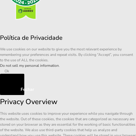
Política de Privacidade
We use cookies on our website to give you the most relevant experience by
remembering your preferences and repeat visits. By clicking “Accept”, you consent
to the use of ALL the cookies.
Do not sell my personal information
.
Ok
Fechar
Privacy Overview
This website uses cookies to improve your experience while you navigate through
the website. Out of these cookies, the cookies that are categorized as necessary are
stored on your browser as they are essential for the working of basic functionalities
of the website. We also use third-party cookies that help us analyze and
understand how you use this website. These cookies will be stored in your browser