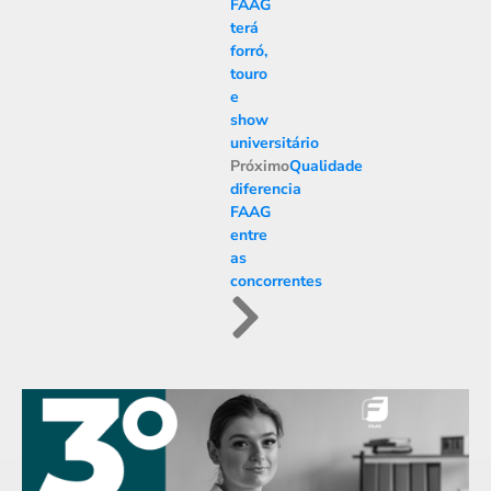
FAAG
terá
forró,
touro
e
show
universitário
Próximo
Qualidade
diferencia
FAAG
entre
as
concorrentes