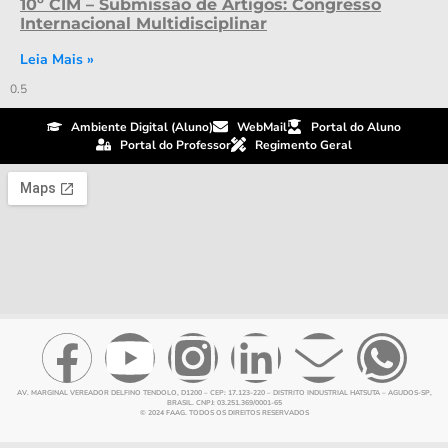
10º CIM – Submissão de Artigos: Congresso
Internacional Multidisciplinar
Leia Mais »
Ambiente Digital (Aluno)
WebMail
Portal do Aluno
Portal do Professor
Regimento Geral
AV. MARGINAL VEREADOR DELFINO TENDOLO, D1200 – CEP: 17.123-220 – DISTRITO INDUSTRIAL HATSUTA – AGUDOS-SP,
BRASIL. CNPJ: 03.251.369/0001-65
© 2024 FAAG. TODOS OS DIREITOS RESERVADOS