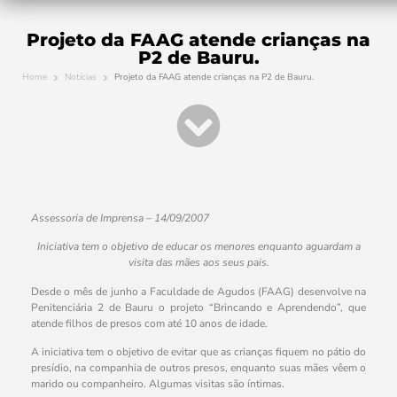
Projeto da FAAG atende crianças na
P2 de Bauru.
Home
Notícias
Projeto da FAAG atende crianças na P2 de Bauru.
Assessoria de Imprensa – 14/09/2007
Iniciativa tem o objetivo de educar os menores enquanto aguardam a
visita das mães aos seus pais.
Desde o mês de junho a Faculdade de Agudos (FAAG) desenvolve na
Penitenciária 2 de Bauru o projeto “Brincando e Aprendendo”, que
atende filhos de presos com até 10 anos de idade.
A iniciativa tem o objetivo de evitar que as crianças fiquem no pátio do
presídio, na companhia de outros presos, enquanto suas mães vêem o
marido ou companheiro. Algumas visitas são íntimas.