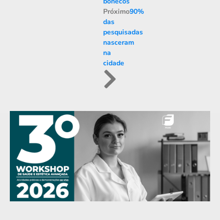
bonecos
Próximo
90%
das
pesquisadas
nasceram
na
cidade