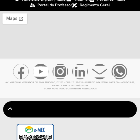
Portal do Professor
Regimento Geral
AV. MARGINAL VEREADOR DELFINO TENDOLO, D1200 – CEP: 17.123-220 – DISTRITO INDUSTRIAL HATSUTA – AGUDOS-SP,
BRASIL. CNPJ: 03.251.369/0001-65
© 2024 FAAG. TODOS OS DIREITOS RESERVADOS