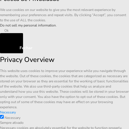
We use cookies on our website to give you the most relevant experience by
remembering your preferences and repeat visits. By clicking “Accept”, you consent
to the use of ALL the cookies.
Do not sell my personal information
.
Ok
Fechar
Privacy Overview
This website uses cookies to improve your experience while you navigate through
the website. Out of these cookies, the cookies that are categorized as necessary are
stored on your browser as they are essential for the working of basic functionalities
of the website. We also use third-party cookies that help us analyze and
understand how you use this website. These cookies will be stored in your browser
only with your consent. You also have the option to opt-out of these cookies. But
opting out of some of these cookies may have an effect on your browsing
experience.
Necessary
Necessary
Sempre ativado
Necessary cookies are absolutely essential for the website to function properly.