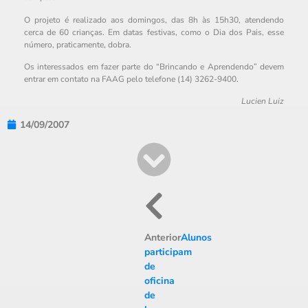
O projeto é realizado aos domingos, das 8h às 15h30, atendendo
cerca de 60 crianças. Em datas festivas, como o Dia dos Pais, esse
número, praticamente, dobra.
Os interessados em fazer parte do “Brincando e Aprendendo” devem
entrar em contato na FAAG pelo telefone (14) 3262-9400.
Lucien Luiz
14/09/2007
Anterior
Alunos
participam
de
oficina
de