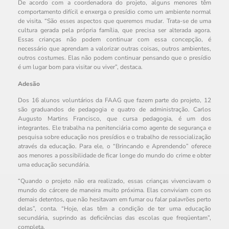
De acordo com a coordenadora do projeto, alguns menores têm
comportamento difícil e enxerga o presídio como um ambiente normal
de visita. “São esses aspectos que queremos mudar. Trata-se de uma
cultura gerada pela própria família, que precisa ser alterada agora.
Essas crianças não podem continuar com essa concepção, é
necessário que aprendam a valorizar outras coisas, outros ambientes,
outros costumes. Elas não podem continuar pensando que o presídio
é um lugar bom para visitar ou viver”, destaca.
Adesão
Dos 16 alunos voluntários da FAAG que fazem parte do projeto, 12
são graduandos de pedagogia e quatro de administração. Carlos
Augusto Martins Francisco, que cursa pedagogia, é um dos
integrantes. Ele trabalha na penitenciária como agente de segurança e
pesquisa sobre educação nos presídios e o trabalho de ressocialização
através da educação. Para ele, o “Brincando e Aprendendo” oferece
aos menores a possibilidade de ficar longe do mundo do crime e obter
uma educação secundária.
“Quando o projeto não era realizado, essas crianças vivenciavam o
mundo do cárcere de maneira muito próxima. Elas conviviam com os
demais detentos, que não hesitavam em fumar ou falar palavrões perto
delas”, conta. “Hoje, elas têm a condição de ter uma educação
secundária, suprindo as deficiências das escolas que freqüentam”,
completa.