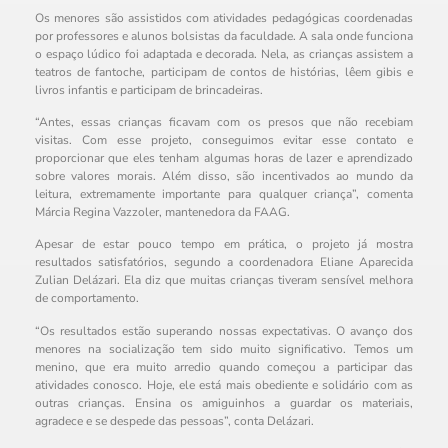
Os menores são assistidos com atividades pedagógicas coordenadas
por professores e alunos bolsistas da faculdade. A sala onde funciona
o espaço lúdico foi adaptada e decorada. Nela, as crianças assistem a
teatros de fantoche, participam de contos de histórias, lêem gibis e
livros infantis e participam de brincadeiras.
“Antes, essas crianças ficavam com os presos que não recebiam
visitas. Com esse projeto, conseguimos evitar esse contato e
proporcionar que eles tenham algumas horas de lazer e aprendizado
sobre valores morais. Além disso, são incentivados ao mundo da
leitura, extremamente importante para qualquer criança”, comenta
Márcia Regina Vazzoler, mantenedora da FAAG.
Apesar de estar pouco tempo em prática, o projeto já mostra
resultados satisfatórios, segundo a coordenadora Eliane Aparecida
Zulian Delázari. Ela diz que muitas crianças tiveram sensível melhora
de comportamento.
“Os resultados estão superando nossas expectativas. O avanço dos
menores na socialização tem sido muito significativo. Temos um
menino, que era muito arredio quando começou a participar das
atividades conosco. Hoje, ele está mais obediente e solidário com as
outras crianças. Ensina os amiguinhos a guardar os materiais,
agradece e se despede das pessoas”, conta Delázari.