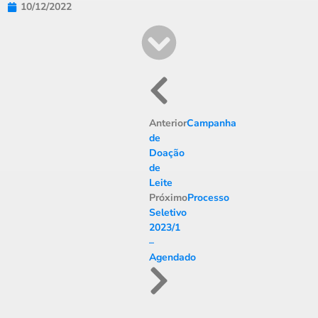
10/12/2022
Anterior
Campanha
de
Doação
de
Leite
Próximo
Processo
Seletivo
2023/1
–
Agendado