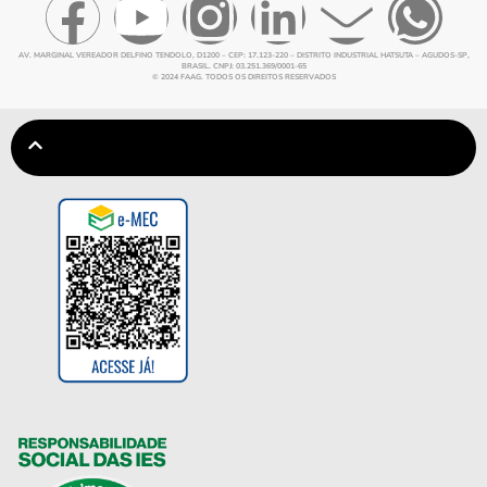
AV. MARGINAL VEREADOR DELFINO TENDOLO, D1200 – CEP: 17.123-220 – DISTRITO INDUSTRIAL HATSUTA – AGUDOS-SP,
BRASIL. CNPJ: 03.251.369/0001-65
© 2024 FAAG. TODOS OS DIREITOS RESERVADOS