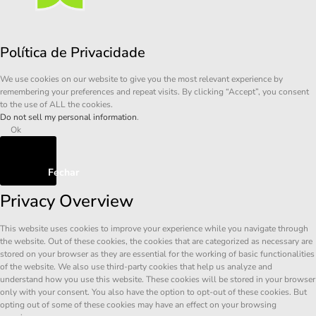
Política de Privacidade
We use cookies on our website to give you the most relevant experience by
remembering your preferences and repeat visits. By clicking “Accept”, you consent
to the use of ALL the cookies.
Do not sell my personal information
.
Ok
Fechar
Privacy Overview
This website uses cookies to improve your experience while you navigate through
the website. Out of these cookies, the cookies that are categorized as necessary are
stored on your browser as they are essential for the working of basic functionalities
of the website. We also use third-party cookies that help us analyze and
understand how you use this website. These cookies will be stored in your browser
only with your consent. You also have the option to opt-out of these cookies. But
opting out of some of these cookies may have an effect on your browsing