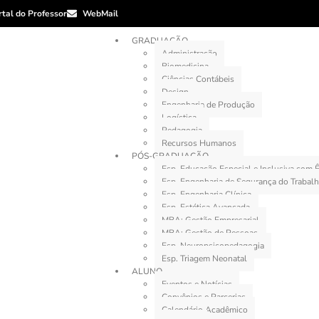
rtal do Professor
WebMail
GRADUAÇÃO
Administração
Biomedicina
Ciências Contábeis
Design
Engenharia de Produção
Logística
Pedagogia
Recursos Humanos
PÓS-GRADUAÇÃO
Esp. Educação Especial e Inclusiva com
Esp. Engenharia de Segurança do Trabal
Esp. Engenharia Clínica
Esp. Estética Avançada
MBA: Gestão Empresarial
MBA: Gestão de Pessoas
Esp. Neuropsicopedagogia
Esp. Triagem Neonatal
ALUNO
Eventos e Notícias
Convênios e Parcerias
Calendário Acadêmico