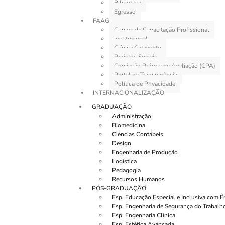
Biblioteca
Egresso
FAAG
Cursos de Capacitação Profissional
Institucional
Clínica Catavento
Projetos Sociais
Comissão Própria de Avaliação (CPA)
Portal da Transparência
Política de Privacidade
INTERNACIONALIZAÇÃO
GRADUAÇÃO
Administração
Biomedicina
Ciências Contábeis
Design
Engenharia de Produção
Logística
Pedagogia
Recursos Humanos
PÓS-GRADUAÇÃO
Esp. Educação Especial e Inclusiva com 
Esp. Engenharia de Segurança do Trabalh
Esp. Engenharia Clínica
Esp. Estética Avançada