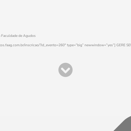
a Faculdade de Agudos
entos.faag.com.br/inscricao/?id_evento=260″ type=”big” newwindow=”yes”] GERE 