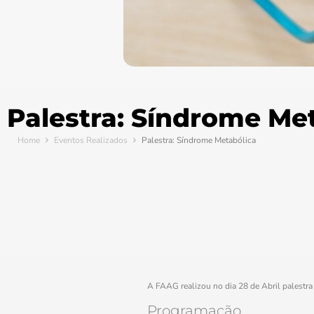
Palestra: Síndrome Me
Home
Eventos Realizados
Palestra: Síndrome Metabólica
A FAAG realizou no dia 28 de Abril palestra
Programação