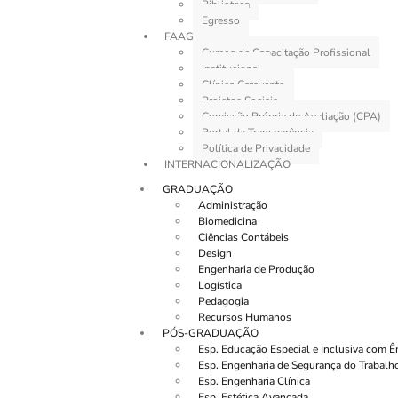
Biblioteca
Egresso
FAAG
Cursos de Capacitação Profissional
Institucional
Clínica Catavento
Projetos Sociais
Comissão Própria de Avaliação (CPA)
Portal da Transparência
Política de Privacidade
INTERNACIONALIZAÇÃO
GRADUAÇÃO
Administração
Biomedicina
Ciências Contábeis
Design
Engenharia de Produção
Logística
Pedagogia
Recursos Humanos
PÓS-GRADUAÇÃO
Esp. Educação Especial e Inclusiva com 
Esp. Engenharia de Segurança do Trabalh
Esp. Engenharia Clínica
Esp. Estética Avançada