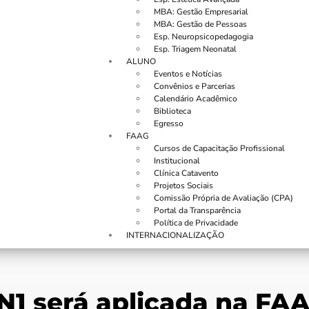
MBA: Gestão Empresarial
MBA: Gestão de Pessoas
Esp. Neuropsicopedagogia
Esp. Triagem Neonatal
ALUNO
Eventos e Notícias
Convênios e Parcerias
Calendário Acadêmico
Biblioteca
Egresso
FAAG
Cursos de Capacitação Profissional
Institucional
Clínica Catavento
Projetos Sociais
Comissão Própria de Avaliação (CPA)
Portal da Transparência
Política de Privacidade
INTERNACIONALIZAÇÃO
N1 será aplicada na FAA