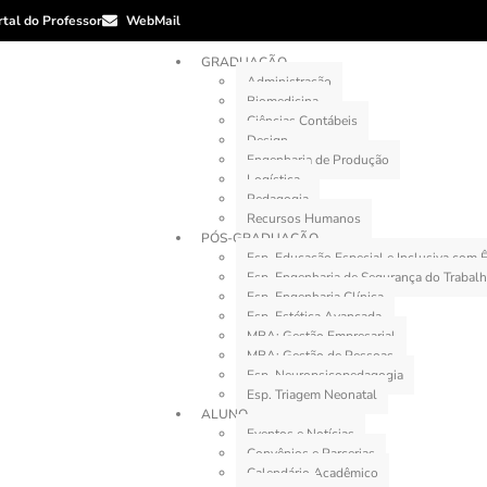
rtal do Professor
WebMail
GRADUAÇÃO
Administração
Biomedicina
Ciências Contábeis
Design
Engenharia de Produção
Logística
Pedagogia
Recursos Humanos
PÓS-GRADUAÇÃO
Esp. Educação Especial e Inclusiva com
Esp. Engenharia de Segurança do Trabal
Esp. Engenharia Clínica
Esp. Estética Avançada
MBA: Gestão Empresarial
MBA: Gestão de Pessoas
Esp. Neuropsicopedagogia
Esp. Triagem Neonatal
ALUNO
Eventos e Notícias
Convênios e Parcerias
Calendário Acadêmico