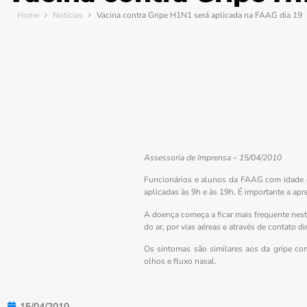
Home
Notícias
Vacina contra Gripe H1N1 será aplicada na FAAG dia 19
Assessoria de Imprensa – 15/04/2010
Funcionários e alunos da FAAG com idade e
aplicadas às 9h e às 19h. É importante a apr
A doença começa a ficar mais frequente nest
do ar, por vias aéreas e através de contato 
Os sintomas são similares aos da gripe com
olhos e fluxo nasal.
15/04/2010