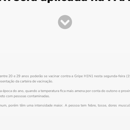
ntre 20 e 29 anos poderão se vacinar contra a Gripe H1N1 nesta segunda-feira (1
esentação da carteira de vacinação.
a época do ano, quando a temperatura fica mais amena por conta do outono e proxi
direto com pessoas contaminadas.
um, porém têm uma intensidade maior. A pessoa tem febre, tosse, dores musculare