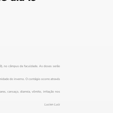
9), no câmpus da faculdade. As doses serão
midade do inverno. O contágio ocorre através
s, cansaço, diarreia, vômito, irritação nos
Lucien Luiz