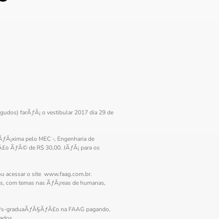
udos) farÃƒÂ¡ o vestibular 2017 dia 29 de
ƒÂ¡xima pelo MEC -, Engenharia de
Â£o ÃƒÂ© de R$ 30,00. JÃƒÂ¡ para os
ou acessar o site www.faag.com.br.
des, com temas nas ÃƒÂ¡reas de humanas,
ÃƒÂ³s-graduaÃƒÂ§ÃƒÂ£o na FAAG pagando,
sados.