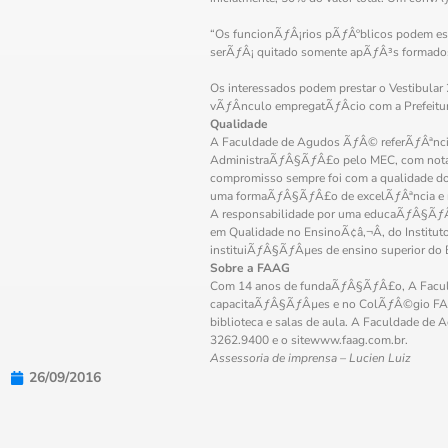
“Os funcionÃƒÂ¡rios pÃƒÂºblicos podem es
serÃƒÂ¡ quitado somente apÃƒÂ³s formados”
Os interessados podem prestar o Vestibula
vÃƒÂ­nculo empregatÃƒÂ­cio com a Prefeitu
Qualidade
A Faculdade de Agudos ÃƒÂ© referÃƒÂªncia 
AdministraÃƒÂ§ÃƒÂ£o pelo MEC, com nota
compromisso sempre foi com a qualidade d
uma formaÃƒÂ§ÃƒÂ£o de excelÃƒÂªncia e no 
A responsabilidade por uma educaÃƒÂ§ÃƒÂ£
em Qualidade no EnsinoÃ¢â‚¬Â, do Institu
instituiÃƒÂ§ÃƒÂµes de ensino superior do 
Sobre a FAAG
Com 14 anos de fundaÃƒÂ§ÃƒÂ£o, A Faculdad
capacitaÃƒÂ§ÃƒÂµes e no ColÃƒÂ©gio FAAG.
biblioteca e salas de aula. A Faculdade de
3262.9400 e o sitewww.faag.com.br.
Assessoria de imprensa – Lucien Luiz
26/09/2016