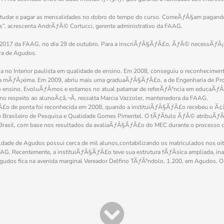
tudar e pagar as mensalidades no dobro do tempo do curso. ComeÃƒÂ§am pagando 
, acrescenta AndrÃƒÂ© Cortucci, gerente administrativo da FAAG.
r 2017 da FAAG, no dia 29 de outubro. Para a inscriÃƒÂ§ÃƒÂ£o, ÃƒÂ© necessÃƒÂ¡
ra de Agudos.
no Interior paulista em qualidade de ensino. Em 2008, conseguiu o reconhecimen
 mÃƒÂ¡xima. Em 2009, abriu mais uma graduaÃƒÂ§ÃƒÂ£o, a de Engenharia de 
o ensino. EvoluÃƒÂ­mos e estamos no atual patamar de referÃƒÂªncia em educaÃ
respeito ao alunoÃ¢â‚¬Â, ressalta Marcia Vazzoler, mantenedora da FAAG.
o de ponta foi reconhecida em 2008, quando a instituiÃƒÂ§ÃƒÂ£o recebeu o Ã¢
to Brasileiro de Pesquisa e Qualidade Gomes Pimentel. O tÃƒÂ­tulo ÃƒÂ© atribuÃƒ
Brasil, com base nos resultados da avaliaÃƒÂ§ÃƒÂ£o do MEC durante o processo 
e de Agudos possui cerca de mil alunos,contabilizando os matriculados nos oito
 Recentemente, a instituiÃƒÂ§ÃƒÂ£o teve sua estrutura fÃƒÂ­sica ampliada, i
 Agudos fica na avenida marginal Vereador Delfino TÃƒÂªndolo, 1.200, em Agudos. 