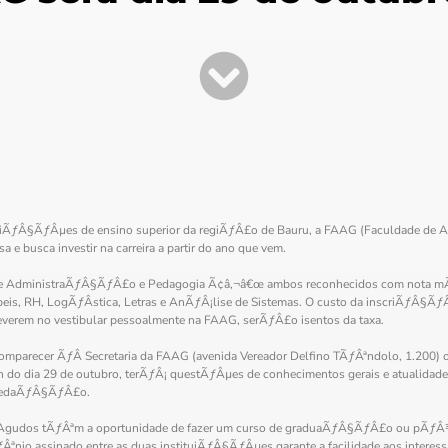
iÃƒÂ§ÃƒÂµes de ensino superior da regiÃƒÂ£o de Bauru, a FAAG (Faculdade de Ag
e busca investir na carreira a partir do ano que vem.
 de AdministraÃƒÂ§ÃƒÂ£o e Pedagogia Ã¢â‚¬â€œ ambos reconhecidos com nota mÃ
, RH, LogÃƒÂ­stica, Letras e AnÃƒÂ¡lise de Sistemas. O custo da inscriÃƒÂ§Ãƒ
everem no vestibular pessoalmente na FAAG, serÃƒÂ£o isentos da taxa.
 comparecer ÃƒÂ Secretaria da FAAG (avenida Vereador Delfino TÃƒÂªndolo, 1.200) 
 9h do dia 29 de outubro, terÃƒÂ¡ questÃƒÂµes de conhecimentos gerais e atualida
 redaÃƒÂ§ÃƒÂ£o.
 de Agudos tÃƒÂªm a oportunidade de fazer um curso de graduaÃƒÂ§ÃƒÂ£o ou p
Âªnio assinado entre as duas instituiÃƒÂ§ÃƒÂµes garante a facilidade aos interes