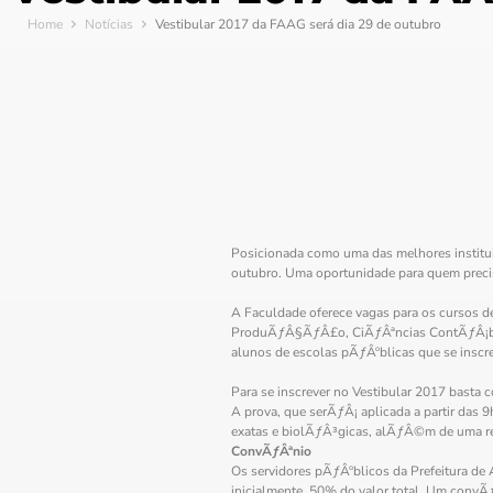
Home
Notícias
Vestibular 2017 da FAAG será dia 29 de outubro
Posicionada como uma das melhores institu
outubro. Uma oportunidade para quem precisa 
A Faculdade oferece vagas para os cursos
ProduÃƒÂ§ÃƒÂ£o, CiÃƒÂªncias ContÃƒÂ¡beis
alunos de escolas pÃƒÂºblicas que se inscr
Para se inscrever no Vestibular 2017 basta
A prova, que serÃƒÂ¡ aplicada a partir das
exatas e biolÃƒÂ³gicas, alÃƒÂ©m de uma
ConvÃƒÂªnio
Os servidores pÃƒÂºblicos da Prefeitura
inicialmente, 50% do valor total. Um convÃƒ