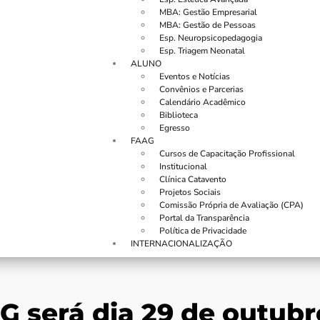
MBA: Gestão Empresarial
MBA: Gestão de Pessoas
Esp. Neuropsicopedagogia
Esp. Triagem Neonatal
ALUNO
Eventos e Notícias
Convênios e Parcerias
Calendário Acadêmico
Biblioteca
Egresso
FAAG
Cursos de Capacitação Profissional
Institucional
Clínica Catavento
Projetos Sociais
Comissão Própria de Avaliação (CPA)
Portal da Transparência
Política de Privacidade
INTERNACIONALIZAÇÃO
G será dia 29 de outubr