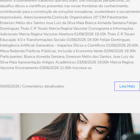
exterior a submeterem trabalhos que discutam, sob múltiplas perspectivas, os
desafios éticos e científicos presentes nas novas fronteiras do conhecimento,
contribuindo para a construção de soluções inovadoras, sustentáveis e socialmente
responsáveis. Atenciosamente,Comissão Organizadora 10º CIM Palestrantes
Emerson Mello dos Santos Jose Luiz da Silva Maia Bianca Almeida Santana Felipe
Domingues Thais C R Tezani Marcia Regina Vazzoler Cronograma e Informações
Adicionais Marcia Regina Vazzoler Abertura 01/06/2026 19:10h Thais C R Tezani
Educação 4.0 e Transformações Sociais 01/06/2026 19:30h Felipe Domingues
Inteligência Artificial Generativa – Impactos Éticos e Científicos 01/06/2026 20:45h
Mesa Redonda Políticas Públicas, Inclusão e Economia Verde 02/06/2026 19:30h
Participantes: Bianca Almeida Santana, Emerson Mello dos Santos, Jose Luiz da
Silva Maia Apresentação Artigos Acadêmicos 03/06/2026 19:00h Marcia Regina
Vazzoler Encerramento 03/06/2026 21:50h Inscreva-se
05/05/2026
/
Comentários desativados
Leia Mais