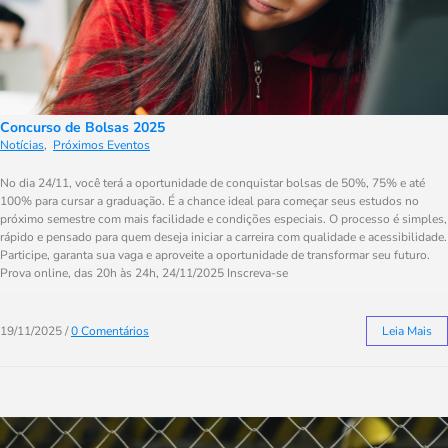
Concurso de Bolsas 2025
Notícias
,
Próximos Eventos
No dia 24/11, você terá a oportunidade de conquistar bolsas de 50%, 75% e até
100% para cursar a graduação. É a chance ideal para começar seus estudos no
próximo semestre com mais facilidade e condições especiais. O processo é simples,
rápido e pensado para quem deseja iniciar a carreira com qualidade e acessibilidade.
Participe, garanta sua vaga e aproveite a oportunidade de transformar seu futuro.
Prova online, das 20h às 24h, 24/11/2025 Inscreva-se
19/11/2025
/
0 Comentários
Leia Mais