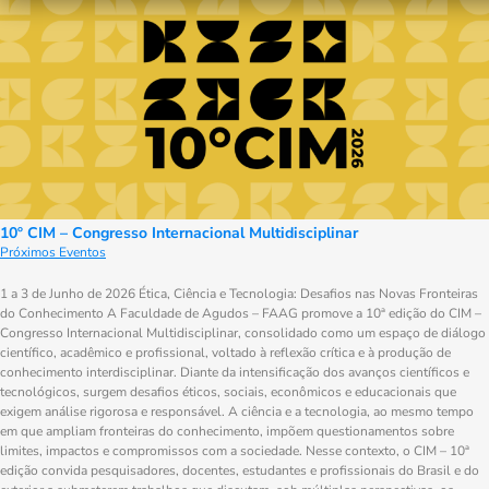
10º CIM – Congresso Internacional Multidisciplinar
Próximos Eventos
1 a 3 de Junho de 2026 Ética, Ciência e Tecnologia: Desafios nas Novas Fronteiras
do Conhecimento A Faculdade de Agudos – FAAG promove a 10ª edição do CIM –
Congresso Internacional Multidisciplinar, consolidado como um espaço de diálogo
científico, acadêmico e profissional, voltado à reflexão crítica e à produção de
conhecimento interdisciplinar. Diante da intensificação dos avanços científicos e
tecnológicos, surgem desafios éticos, sociais, econômicos e educacionais que
exigem análise rigorosa e responsável. A ciência e a tecnologia, ao mesmo tempo
em que ampliam fronteiras do conhecimento, impõem questionamentos sobre
limites, impactos e compromissos com a sociedade. Nesse contexto, o CIM – 10ª
edição convida pesquisadores, docentes, estudantes e profissionais do Brasil e do