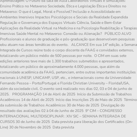
Aprendizagem: O Futuro da Sala de Aula Laboratórios Virtuais e Simulações:
Ensino Prático no Metaverso Sociedade, Ética e Legislação Ética e Direitos no
Metaverso: O que é Legal, Moral e Possível? Inclusão e Acessibilidade em
Ambientes Imersivos Impactos Psicológicos e Sociais da Realidade Expandida
Regulação e Governança dos Espaços Virtuais Ciência, Saúde e Bem-Estar
Aplicações da Realidade Virtual na Medicina e na Psicologia Reabilitação e Terapias
Imersivas Saúde Mental no Metaverso: Conexão ou Alienação? PÚBLICO ALVO
Profissionais e alunos de graduação e pós-graduação que desenvolvem pesquisas
e/ou atuam nas áreas temáticas do evento. ALCANCE Em sua 14° edição, a Semana
Integrada de Cursos reúne todo o corpo discente da FAAG e convidados externos,
totalizando um público médio de 500 pessoas por noite. O CIM em suas sete
edições anteriores teve mais de 1.300 trabalhos submetidos e apresentados,
totalizando um público de aproximadamente 4.000 pessoas, que além da
comunidade acadêmica da FAAG, pertenciam, entre outras importantes instituições
nacionais à UNESP, UNICAMP, USP, etc., e internacionais como da Universidade
Fernando Pessoa – Porto/Portugal e Florida Christian University – Florida/USA,
além da sociedade civil. O evento será realizado nos dias 02, 03 e 04 de junho de
2025. PROGRAMAÇÃO 14 de Abril de 2025 Início da Submissão de Trabalhos
Acadêmicos 14 de Abril de 2025 Início das Inscrições 25 de Maio de 2025 Término
da submissão de Trabalhos Acadêmicos 30 de Maio de 2025 Divulgação do
resultado das avaliações 02 à 04 de Junho de 2025 9° CIM – CONGRESSO
INTERNACIONAL MULTIDISCIPLINAR : XIV SIC – SEMANA INTEGRADA DE
CURSOS 30 de Junho de 2025 Data prevista para liberação dos Certificados (On-
Line) 30 de Novembro de 2025 Data prevista