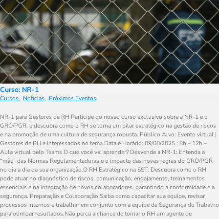
Curso: NR-1
Cursos
,
Notícias
,
Próximos Eventos
NR-1 para Gestores de RH Participe do nosso curso exclusivo sobre a NR-1 e o
GRO/PGR, e descubra como o RH se torna um pilar estratégico na gestão de riscos
e na promoção de uma cultura de segurança robusta. Público Alvo: Evento virtual |
Gestores de RH e interessados no tema Data e Horário: 09/08/2025 : 8h – 12h –
Aula virtual pelo Teams O que você vai aprender? Desvende a NR-1: Entenda a
“mãe” das Normas Regulamentadoras e o impacto das novas regras do GRO/PGR
no dia a dia da sua organização.O RH Estratégico na SST: Descubra como o RH
pode atuar no diagnóstico de riscos, comunicação, engajamento, treinamentos
essenciais e na integração de novos colaboradores, garantindo a conformidade e a
segurança. Preparação e Colaboração Saiba como capacitar sua equipe, revisar
processos internos e trabalhar em conjunto com a equipe de Segurança do Trabalho
para otimizar resultados.Não perca a chance de tornar o RH um agente de