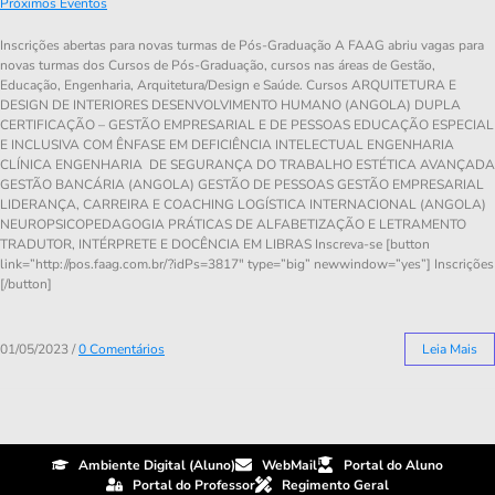
Próximos Eventos
Inscrições abertas para novas turmas de Pós-Graduação A FAAG abriu vagas para
novas turmas dos Cursos de Pós-Graduação, cursos nas áreas de Gestão,
Educação, Engenharia, Arquitetura/Design e Saúde. Cursos ARQUITETURA E
DESIGN DE INTERIORES DESENVOLVIMENTO HUMANO (ANGOLA) DUPLA
CERTIFICAÇÃO – GESTÃO EMPRESARIAL E DE PESSOAS EDUCAÇÃO ESPECIAL
E INCLUSIVA COM ÊNFASE EM DEFICIÊNCIA INTELECTUAL ENGENHARIA
CLÍNICA ENGENHARIA DE SEGURANÇA DO TRABALHO ESTÉTICA AVANÇADA
GESTÃO BANCÁRIA (ANGOLA) GESTÃO DE PESSOAS GESTÃO EMPRESARIAL
LIDERANÇA, CARREIRA E COACHING LOGÍSTICA INTERNACIONAL (ANGOLA)
NEUROPSICOPEDAGOGIA PRÁTICAS DE ALFABETIZAÇÃO E LETRAMENTO
TRADUTOR, INTÉRPRETE E DOCÊNCIA EM LIBRAS Inscreva-se [button
link=”http://pos.faag.com.br/?idPs=3817″ type=”big” newwindow=”yes”] Inscrições
[/button]
01/05/2023
/
0 Comentários
Leia Mais
Ambiente Digital (Aluno)
WebMail
Portal do Aluno
Portal do Professor
Regimento Geral