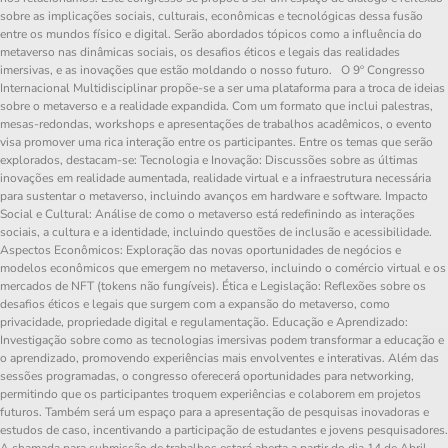
sobre as implicações sociais, culturais, econômicas e tecnológicas dessa fusão
entre os mundos físico e digital. Serão abordados tópicos como a influência do
metaverso nas dinâmicas sociais, os desafios éticos e legais das realidades
imersivas, e as inovações que estão moldando o nosso futuro. O 9º Congresso
Internacional Multidisciplinar propõe-se a ser uma plataforma para a troca de ideias
sobre o metaverso e a realidade expandida. Com um formato que inclui palestras,
mesas-redondas, workshops e apresentações de trabalhos acadêmicos, o evento
visa promover uma rica interação entre os participantes. Entre os temas que serão
explorados, destacam-se: Tecnologia e Inovação: Discussões sobre as últimas
inovações em realidade aumentada, realidade virtual e a infraestrutura necessária
para sustentar o metaverso, incluindo avanços em hardware e software. Impacto
Social e Cultural: Análise de como o metaverso está redefinindo as interações
sociais, a cultura e a identidade, incluindo questões de inclusão e acessibilidade.
Aspectos Econômicos: Exploração das novas oportunidades de negócios e
modelos econômicos que emergem no metaverso, incluindo o comércio virtual e os
mercados de NFT (tokens não fungíveis). Ética e Legislação: Reflexões sobre os
desafios éticos e legais que surgem com a expansão do metaverso, como
privacidade, propriedade digital e regulamentação. Educação e Aprendizado:
Investigação sobre como as tecnologias imersivas podem transformar a educação e
o aprendizado, promovendo experiências mais envolventes e interativas. Além das
sessões programadas, o congresso oferecerá oportunidades para networking,
permitindo que os participantes troquem experiências e colaborem em projetos
futuros. Também será um espaço para a apresentação de pesquisas inovadoras e
estudos de caso, incentivando a participação de estudantes e jovens pesquisadores.
A chamada para submissão de trabalhos estará aberta a partir do dia 14 de Abril –