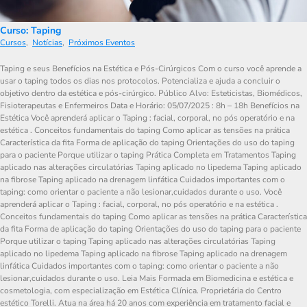
Curso: Taping
Cursos
,
Notícias
,
Próximos Eventos
Taping e seus Benefícios na Estética e Pós-Cirúrgicos Com o curso você aprende a
usar o taping todos os dias nos protocolos. Potencializa e ajuda a concluir o
objetivo dentro da estética e pós-cirúrgico. Público Alvo: Esteticistas, Biomédicos,
Fisioterapeutas e Enfermeiros Data e Horário: 05/07/2025 : 8h – 18h Benefícios na
Estética Você aprenderá aplicar o Taping : facial, corporal, no pós operatório e na
estética . ⁠Conceitos fundamentais do taping ⁠Como aplicar as tensões na prática
⁠Característica da fita ⁠Forma de aplicação do taping ⁠Orientações do uso do taping
para o paciente ⁠Porque utilizar o taping Prática Completa em Tratamentos Taping
aplicado nas alterações circulatórias ⁠Taping aplicado no lipedema ⁠Taping aplicado
na fibrose ⁠Taping aplicado na drenagem linfática Cuidados importantes com o
taping: como orientar o paciente a não lesionar,cuidados durante o uso. Você
aprenderá aplicar o Taping : facial, corporal, no pós operatório e na estética .
⁠Conceitos fundamentais do taping ⁠Como aplicar as tensões na prática ⁠Característica
da fita ⁠Forma de aplicação do taping ⁠Orientações do uso do taping para o paciente
⁠Porque utilizar o taping Taping aplicado nas alterações circulatórias ⁠Taping
aplicado no lipedema ⁠Taping aplicado na fibrose ⁠Taping aplicado na drenagem
linfática Cuidados importantes com o taping: como orientar o paciente a não
lesionar,cuidados durante o uso. Leia Mais Formada em Biomedicina e estética e
cosmetologia, com especialização em Estética Clínica. Proprietária do Centro
estético Torelli. Atua na área há 20 anos com experiência em tratamento facial e