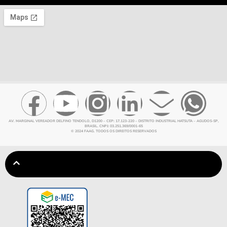
AV. MARGINAL VEREADOR DELFINO TENDOLO, D1200 – CEP: 17.123-220 – DISTRITO INDUSTRIAL HATSUTA – AGUDOS-SP,
BRASIL. CNPJ: 03.251.369/0001-65
© 2024 FAAG. TODOS OS DIREITOS RESERVADOS