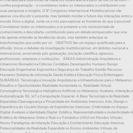
confira programação – e convidamos todos os interessados a contribuírem com
suas pesquisas e insights. O 9º Congresso Internacional Multidisciplinar não
apenas visa discutir o presente, mas também moldar o futuro das interações entre o
mundo físico e digital. Junte-se a nós para explorar as fronteiras do que é possível!
Convidamos todos os interessados a se juntarem a nós nesta jornada de
conhecimento e descoberta, contribuindo para um debate enriquecedor que visa
não apenas entender as tendências atuais, mas também antecipar as
transformações que estão por vir. OBJETIVO Ser um espaço qualificado para a
difusão, trocas e debates de investigação multidisciplinar, em âmbitos nacional e
internacional, envolvendo pós-graduação, iniciação científica, egressos,
profissionais, empresas e instituições. ÁREAS Administração Arquitetura e
Urbanismo Biomedicina Ciências Contábeis Desempenho Humano Design
Educação Engenharias Ergonomia e Segurança do Trabalho Gestão Recursos
Humanos Sistema de informação Saúde Estética Educação Física Enfermagem
SUBÁREAS Tecnologia e Inovação Arquiteturas e Infraestruturas para o Metaverso:
Desafios e Oportunidades Realidade Aumentada vs. Realidade Virtual:
Convergência Tecnológica Inteligência Artificial no Metaverso: Avatares, Interação e
Automatização 5G, IoT e Computação Espacial: A Base Tecnológica da Realidade
Expandida Cibersegurança e Privacidade em Ambientes Imersivos Arte, Design e
Experiência do Usuário Design de Experiências Imersivas: Criatividade no Espaço
Digital Avatares e Identidade Digital: Estética, Representatividade e Autenticidade A
Estética do Metaverso: Entre o Real e o Fantástico UX/UI em Mundos Virtuais:
Novos Paradigmas de Interação Educação e Conhecimento Educação Imersiva:
Potencialidades da Realidade Expandida no Ensino Ambientes Virtuais de