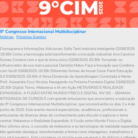
9º Congresso Internacional Multidisciplinar
Notícias
,
Próximos Eventos
Cronograma e Informações Adicionais Sofia Tami Indústria Inteligente 02/06/2025
19:30h Como a tecnologia está transformando a inovação industrial Ana Carolina
Gomes Comece com o que te torna único 02/06/2025 20:30h Tornando-se
influenciador da sua marca pessoal Danielle Matos Faça a Inovação que Combina
com Você! 03/06/2025 19:30h Diferentes formas de Inovar Cesar Parré Educação
5.0 03/06/2025 19:30h A Nova Dimensão da Aprendizagem Conectada à Mente
Prof. Alexandre Cruz Nicolas Navegando na Próxima Fronteira Digital 03/06/2025
20:30h Digital Twins, Metaverso e IA em Ação METAVERSO E REALIDADE
EXPANDIDA: A FUSÃO ENTRE MUNDO FÍSICO E DIGITAL XIV SIC – SEMANA
INTEGRADA DE CURSOS É com grande entusiasmo que anunciamos a realização
do 9º Congresso Internacional Multidisciplinar, que ocorrerá entre os dias 2 e 4 de
junho de 2025. Este evento reunirá especialistas, acadêmicos, profissionais e
entusiastas de diversas áreas do conhecimento para discutir e explorar o tema
central: Metaverso e Realidade Expandida: A Fusão entre Mundo Físico e Digital.
Nos últimos anos, o conceito de metaverso e as tecnologias de realidade expandida
têm ganhado destaque, transformando a forma como interagimos, trabalhamos e
nos relacionamos. Este congresso se propõe a ser um espaço de diálogo e reflexão