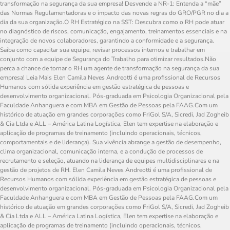
transformação na segurança da sua empresa! Desvende a NR-1: Entenda a “mãe”
das Normas Regulamentadoras e o impacto das novas regras do GRO/PGR no dia a
dia da sua organização.O RH Estratégico na SST: Descubra como o RH pode atuar
no diagnóstico de riscos, comunicação, engajamento, treinamentos essenciais e na
integração de novos colaboradores, garantindo a conformidade e a segurança.
Saiba como capacitar sua equipe, revisar processos internos e trabalhar em
conjunto com a equipe de Segurança do Trabalho para otimizar resultados.Não
perca a chance de tornar o RH um agente de transformação na segurança da sua
empresa! Leia Mais Elen Camila Neves Andreotti é uma profissional de Recursos
Humanos com sólida experiência em gestão estratégica de pessoas e
desenvolvimento organizacional. Pós-graduada em Psicologia Organizacional pela
Faculdade Anhanguera e com MBA em Gestão de Pessoas pela FAAG.Com um
histórico de atuação em grandes corporações como FriGol S/A, Sicredi, Jad Zogheib
& Cia Ltda e ALL – América Latina Logística, Elen tem expertise na elaboração e
aplicação de programas de treinamento (incluindo operacionais, técnicos,
comportamentais e de liderança). Sua vivência abrange a gestão de desempenho,
clima organizacional, comunicação interna, e a condução de processos de
recrutamento e seleção, atuando na liderança de equipes multidisciplinares e na
gestão de projetos de RH. Elen Camila Neves Andreotti é uma profissional de
Recursos Humanos com sólida experiência em gestão estratégica de pessoas e
desenvolvimento organizacional. Pós-graduada em Psicologia Organizacional pela
Faculdade Anhanguera e com MBA em Gestão de Pessoas pela FAAG.Com um
histórico de atuação em grandes corporações como FriGol S/A, Sicredi, Jad Zogheib
& Cia Ltda e ALL – América Latina Logística, Elen tem expertise na elaboração e
aplicação de programas de treinamento (incluindo operacionais, técnicos,