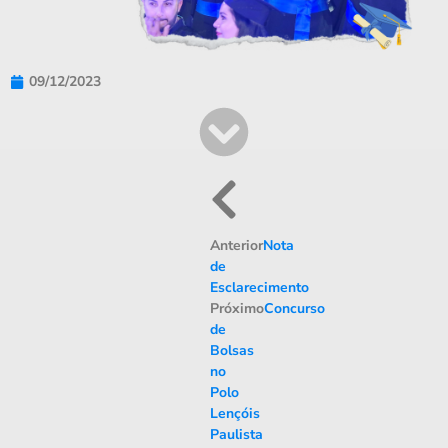
09/12/2023
Anterior
Nota
de
Esclarecimento
Próximo
Concurso
de
Bolsas
no
Polo
Lençóis
Paulista