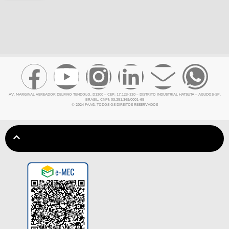
AV. MARGINAL VEREADOR DELFINO TENDOLO, D1200 – CEP: 17.123-220 – DISTRITO INDUSTRIAL HATSUTA – AGUDOS-SP,
BRASIL. CNPJ: 03.251.369/0001-65
© 2024 FAAG. TODOS OS DIREITOS RESERVADOS