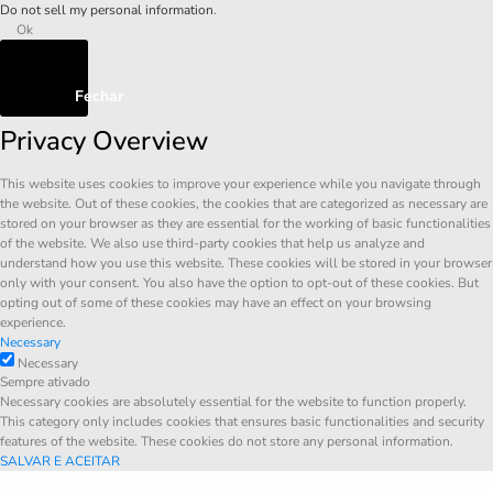
Do not sell my personal information
.
Ok
Fechar
Privacy Overview
This website uses cookies to improve your experience while you navigate through
the website. Out of these cookies, the cookies that are categorized as necessary are
stored on your browser as they are essential for the working of basic functionalities
of the website. We also use third-party cookies that help us analyze and
understand how you use this website. These cookies will be stored in your browser
only with your consent. You also have the option to opt-out of these cookies. But
opting out of some of these cookies may have an effect on your browsing
experience.
Necessary
Necessary
Sempre ativado
Necessary cookies are absolutely essential for the website to function properly.
This category only includes cookies that ensures basic functionalities and security
features of the website. These cookies do not store any personal information.
SALVAR E ACEITAR