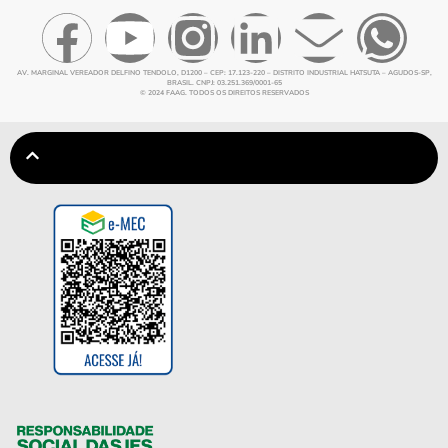
AV. MARGINAL VEREADOR DELFINO TENDOLO, D1200 – CEP: 17.123-220 – DISTRITO INDUSTRIAL HATSUTA – AGUDOS-SP,
BRASIL. CNPJ: 03.251.369/0001-65
© 2024 FAAG. TODOS OS DIREITOS RESERVADOS