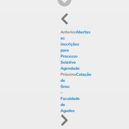
Anterior
Abertas
as
inscrições
para
Processo
Seletivo
Agendado
Próximo
Colação
de
Grau
–
Faculdade
de
Agudos