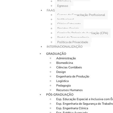
Biblioteca
Egresso
FAAG
Cursos de Capacitação Profissional
Institucional
Clínica Catavento
Projetos Sociais
Comissão Própria de Avaliação (CPA)
Portal da Transparência
Política de Privacidade
INTERNACIONALIZAÇÃO
GRADUAÇÃO
Administração
Biomedicina
Ciências Contábeis
Design
Engenharia de Produção
Logística
Pedagogia
Recursos Humanos
PÓS-GRADUAÇÃO
Esp. Educação Especial e Inclusiva com 
Esp. Engenharia de Segurança do Trabalh
Esp. Engenharia Clínica
Esp. Estética Avançada