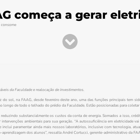
AG começa a gerar elet
ue consome
táveis da Faculdade e realocação de investimentos.
z do sol, na FAAG, desde fevereiro deste ano, uma das funções principais tem sido
ao longo de todo o telhado do prédio da Faculdade. Estão posicionadas para coletar 
s, reduzindo substancialmente os custos da conta de energia. Somados a isso, crédit
 intervenções ambientais para sua geração. “A autossuficiência em eletricidade v
ue inclui paramentar ainda mais nossos laboratórios, inclusive com tecnologia, atu
o-aprendizagem dos alunos”, ressalta André Cortucci, gerente-administrativo da FA