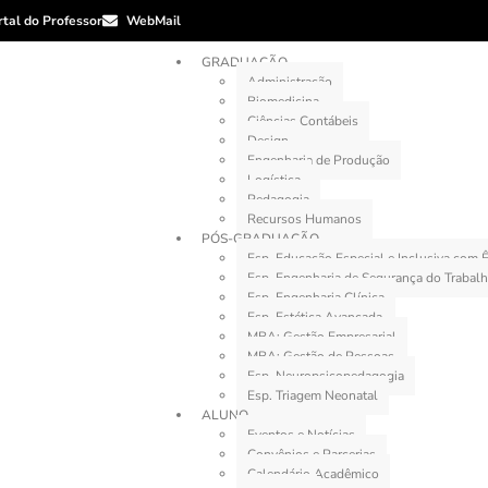
rtal do Professor
WebMail
GRADUAÇÃO
Administração
Biomedicina
Ciências Contábeis
Design
Engenharia de Produção
Logística
Pedagogia
Recursos Humanos
PÓS-GRADUAÇÃO
Esp. Educação Especial e Inclusiva com
Esp. Engenharia de Segurança do Trabal
Esp. Engenharia Clínica
Esp. Estética Avançada
MBA: Gestão Empresarial
MBA: Gestão de Pessoas
Esp. Neuropsicopedagogia
Esp. Triagem Neonatal
ALUNO
Eventos e Notícias
Convênios e Parcerias
Calendário Acadêmico