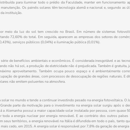
 distribuída para iluminar todo o prédio da Faculdade, manter em funcionamento a
 manutenção. Os painéis solares têm tecnologia alemã e nacional e, segundo as ú
da instituição.
or meio da luz do sol tem crescido no Brasil. Em número de sistemas fotovolt
sentando 72,60% do total. Em seguida, aparecem as empresas dos setores de comérc
(0,43%), serviços públicos (0,04%) e iluminação pública (0,01%).
 série de benefícios ambientais e econômicos. É considerada inesgotável e as tec
ndo não há sol, a produção de eletricidade não é prejudicada. Também é gratuita, j
 máximo aproveitamento. Também ocupa pouco espaço e é ambientalmente correta.
upação de grandes áreas, com processos de desocupação de regiões naturais. E di
solares não emitem poluentes na atmosfera.
a solar no mundo e tende a continuar investindo pesado na energia fotovoltaica. O
 Grande parte da motivação para o investimento na energia solar surgiu após o d
 Já a Alemanha possui a maior capacidade solar instalada por pessoa, com quase 
 toda a energia nuclear por energia renovável. E ao contrário dos outros países 
m seus territórios, a energia renovável na Itália é difundida em todo o país, tanto q
 mais cedo, em 2015. A energia solar é responsável por 7,8% da geração de energia e