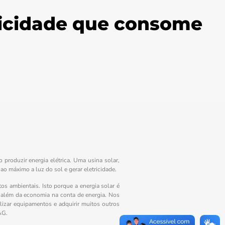
ricidade que consome
 produzir energia elétrica. Uma usina solar,
ao máximo a luz do sol e gerar eletricidade.
os ambientais. Isto porque a energia solar é
ai além da economia na conta de energia. Nos
alizar equipamentos e adquirir muitos outros
AG.