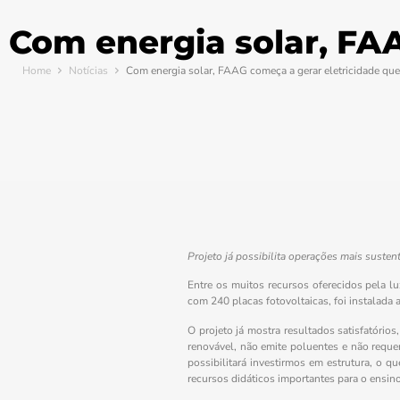
Com energia solar, FA
Home
Notícias
Com energia solar, FAAG começa a gerar eletricidade q
Projeto já possibilita operações mais susten
Entre os muitos recursos oferecidos pela lu
com 240 placas fotovoltaicas, foi instalada 
O projeto já mostra resultados satisfatório
renovável, não emite poluentes e não requer
possibilitará investirmos em estrutura, o q
recursos didáticos importantes para o ensin