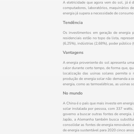
A eletricidade que agora vem do sol, já é
computadores, laboratórios, maquinários de
energia já supera a necessidade de consumo 
Tendência
Os investimentos em geração de energia p
residenciais estão no topo da lista, repre
(6,25%), indústrias (2,68%), poder público 
Vantagens
A energia proveniente do sol apresenta uma
calor durante certo tempo, de forma que, qua
localização das usinas solares permite o
produção de energia solar não demanda a oc
energia, como as termoelétricas, as usinas 
No mundo
A China é o país que mais investe em energi
solar instalada por pessoa, com 337 watts.
governo a buscar outras fontes de energia.
Japão, a Alemanha também busca substituir
consolidar as fontes de energia renováveis e
de energia sustentável para 2020 cinco anos