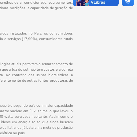
parelhos de ar condicionado, equipamentos,
ltimas medições, a capacidade de geração de
aicos instalados no País, os consumidores
io e serviços (17,99%), consumidores rurais
nologias atuais permitem o armazenamento de
á que a luz do sol não tem custos e a correta
 Ao contrário das usinas hidrelétricas, a
ferentemente de outras fontes produtoras de
 Japão é o segundo país com maior capacidade
esastre nuclear em Fukushima, o que levou o
500 watts para cada habitante. Assim como o
líderes em energia solar, que ainda buscam
ue os italianos já bateram a meta de produção
létrica no país.