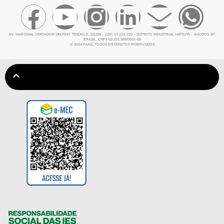
AV. MARGINAL VEREADOR DELFINO TENDOLO, D1200 – CEP: 17.123-220 – DISTRITO INDUSTRIAL HATSUTA – AGUDOS-SP,
BRASIL. CNPJ: 03.251.369/0001-65
© 2024 FAAG. TODOS OS DIREITOS RESERVADOS