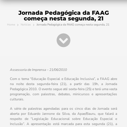
Jornada Pedagógica da FAAG
começa nesta segunda, 21
Home
Notícias
Jornada Pedagógica da FAAG começa nesta segunda, 21
Assessoria de Imprensa – 21/06/2010
Com o tema “Educação Especial e Educação Inclusiva”, a FAAG abre
na noite desta segunda-feira (21), a partir das 19h, a Jornada
Pedagógica 2010. O evento segue até sexta-feira (25) e terá uma vasta
programação, com palestras, debates, minicursos e apresentações
culturais.
A série de palestras agendadas para os cinco dias de Jornada será
aberta por Eduardo Jannone da Silva, da Apae/Bauru, que falará a
respeito de “Legislação Educacional sobre Educação Especial e
Inclusão”. A apresentação está marcada para esta segunda (21), a