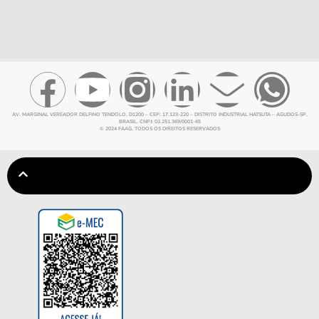
AV. MARGINAL VEREADOR DELFINO TENDOLO, D1200 – CEP: 17.123-220 – DISTRITO INDUSTRIAL HATSUTA – AGUDOS-SP,
BRASIL. CNPJ: 03.251.369/0001-65
© 2024 FAAG. TODOS OS DIREITOS RESERVADOS