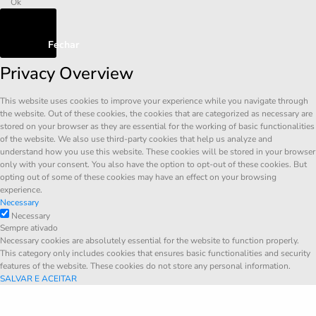
Ok
Fechar
Privacy Overview
This website uses cookies to improve your experience while you navigate through
the website. Out of these cookies, the cookies that are categorized as necessary are
stored on your browser as they are essential for the working of basic functionalities
of the website. We also use third-party cookies that help us analyze and
understand how you use this website. These cookies will be stored in your browser
only with your consent. You also have the option to opt-out of these cookies. But
opting out of some of these cookies may have an effect on your browsing
experience.
Necessary
Necessary
Sempre ativado
Necessary cookies are absolutely essential for the website to function properly.
This category only includes cookies that ensures basic functionalities and security
features of the website. These cookies do not store any personal information.
SALVAR E ACEITAR