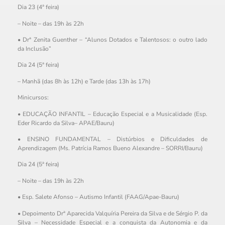
Dia 23 (4ª feira)
– Noite – das 19h às 22h
• Drª Zenita Guenther – “Alunos Dotados e Talentosos: o outro lado
da Inclusão”
Dia 24 (5ª feira)
– Manhã (das 8h às 12h) e Tarde (das 13h às 17h)
Minicursos:
• EDUCAÇÃO INFANTIL – Educação Especial e a Musicalidade (Esp.
Eder Ricardo da Silva– APAE/Bauru)
• ENSINO FUNDAMENTAL – Distúrbios e Dificuldades de
Aprendizagem (Ms. Patrícia Ramos Bueno Alexandre – SORRI/Bauru)
Dia 24 (5ª feira)
– Noite – das 19h às 22h
• Esp. Salete Afonso – Autismo Infantil (FAAG/Apae-Bauru)
• Depoimento Drª Aparecida Valquíria Pereira da Silva e de Sérgio P. da
Silva – Necessidade Especial e a conquista da Autonomia e da