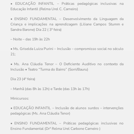
• EDUCAÇÃO INFANTIL – Práticas pedagógicas inclusivas na
Educação Infantil (Relma Urel C. Carneiro)
• ENSINO FUNDAMENTAL – Desenvolvimento da Linguagem da
Criança e implicações na aprendizagem (Liliane Campos Stumm e
Sandra Barone) Dia 22 ( 3ª feira)
– Noite – das 19h às 22h
• Ms. Griselda Luiza Purini – Inclusão – compromisso social no século
21;
• Ms. Ana Cláudia Tenor – O Deficiente Auditivo no contexto da
Inclusão • Teatro “Turma do Bairro” (Sorri/Bauru)
Dia 23 (4ª feira)
– Manhã (das 8h às 12h) e Tarde (das 13h às 17h)
Minicursos:
• EDUCAÇÃO INFANTIL – Inclusão de alunos surdos – intervenções
pedagógicas (Ms. Ana Cláudia Tenor)
• ENSINO FUNDAMENTAL – Práticas pedagógicas inclusivas no
Ensino Fundamental (Drª Relma Urel Carbone Carneiro )