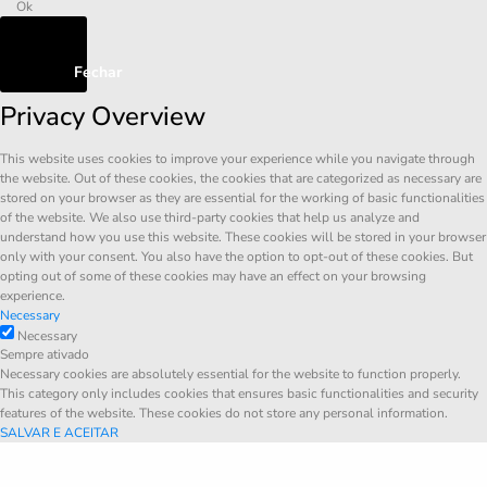
Ok
Fechar
Privacy Overview
This website uses cookies to improve your experience while you navigate through
the website. Out of these cookies, the cookies that are categorized as necessary are
stored on your browser as they are essential for the working of basic functionalities
of the website. We also use third-party cookies that help us analyze and
understand how you use this website. These cookies will be stored in your browser
only with your consent. You also have the option to opt-out of these cookies. But
opting out of some of these cookies may have an effect on your browsing
experience.
Necessary
Necessary
Sempre ativado
Necessary cookies are absolutely essential for the website to function properly.
This category only includes cookies that ensures basic functionalities and security
features of the website. These cookies do not store any personal information.
SALVAR E ACEITAR