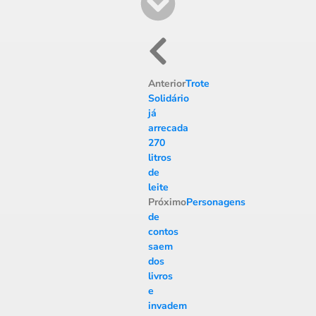
Anterior
Trote
Solidário
já
arrecada
270
litros
de
leite
Próximo
Personagens
de
contos
saem
dos
livros
e
invadem