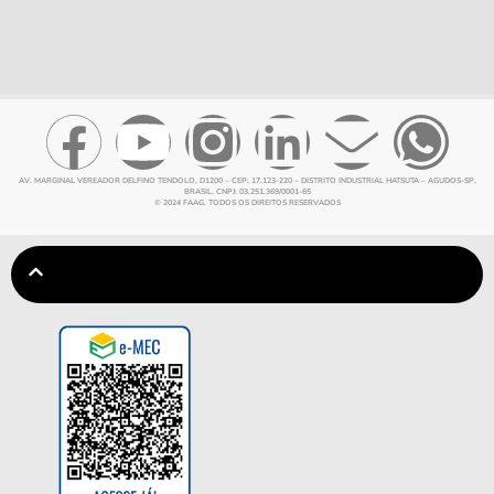
AV. MARGINAL VEREADOR DELFINO TENDOLO, D1200 – CEP: 17.123-220 – DISTRITO INDUSTRIAL HATSUTA – AGUDOS-SP,
BRASIL. CNPJ: 03.251.369/0001-65
© 2024 FAAG. TODOS OS DIREITOS RESERVADOS