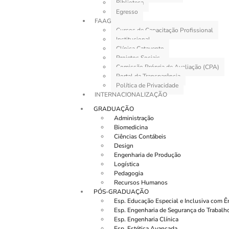
Biblioteca
Egresso
FAAG
Cursos de Capacitação Profissional
Institucional
Clínica Catavento
Projetos Sociais
Comissão Própria de Avaliação (CPA)
Portal da Transparência
Política de Privacidade
INTERNACIONALIZAÇÃO
GRADUAÇÃO
Administração
Biomedicina
Ciências Contábeis
Design
Engenharia de Produção
Logística
Pedagogia
Recursos Humanos
PÓS-GRADUAÇÃO
Esp. Educação Especial e Inclusiva com 
Esp. Engenharia de Segurança do Trabalh
Esp. Engenharia Clínica
Esp. Estética Avançada