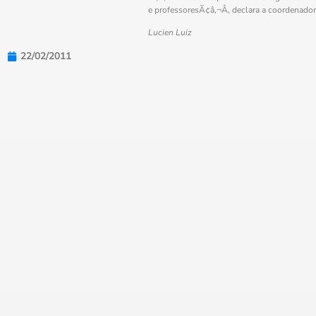
e professoresÃ¢â‚¬Â, declara a coordenador
Lucien Luiz
22/02/2011