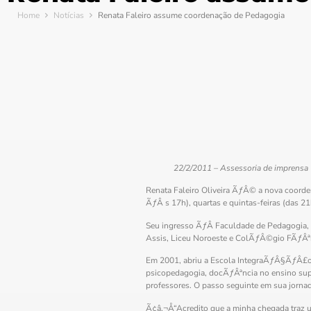
Home
Notícias
Renata Faleiro assume coordenação de Pedagogia
22/2/2011 – Assessoria de imprensa
Renata Faleiro Oliveira ÃƒÂ© a nova coord
ÃƒÂ s 17h), quartas e quintas-feiras (das 
Seu ingresso ÃƒÂ Faculdade de Pedagogia,
Assis, Liceu Noroeste e ColÃƒÂ©gio FÃƒÂªni
Em 2001, abriu a Escola IntegraÃƒÂ§ÃƒÂ£o,
psicopedagogia, docÃƒÂªncia no ensino sup
professores. O passo seguinte em sua jo
Ã¢â‚¬Å“Acredito que a minha chegada traz