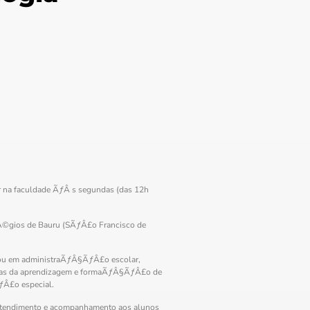
r na faculdade ÃƒÂ s segundas (das 12h
ƒÂ©gios de Bauru (SÃƒÂ£o Francisco de
izou em administraÃƒÂ§ÃƒÂ£o escolar,
lemas da aprendizagem e formaÃƒÂ§ÃƒÂ£o de
ƒÂ£o especial.
 atendimento e acompanhamento aos alunos