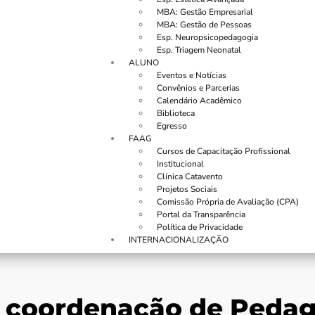
MBA: Gestão Empresarial
MBA: Gestão de Pessoas
Esp. Neuropsicopedagogia
Esp. Triagem Neonatal
ALUNO
Eventos e Notícias
Convênios e Parcerias
Calendário Acadêmico
Biblioteca
Egresso
FAAG
Cursos de Capacitação Profissional
Institucional
Clínica Catavento
Projetos Sociais
Comissão Própria de Avaliação (CPA)
Portal da Transparência
Política de Privacidade
INTERNACIONALIZAÇÃO
e coordenação de Peda