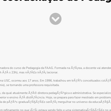
enadora do curso de Pedagogia da FAAG. Formada na ÃƒÂ¡rea, a docente vai atende
21h ÃƒÂ s 23h), mas nÃƒÂ£o irÃƒÂ¡ lecionar.
 na USC, ocorreu aos 17 anos. Em 1996, trabalhou em trÃƒÂªs conceituados colÃ
x), se tornando uma professora requisitada.
 da qual atualmente ÃƒÂ© diretora pedagÃƒÂ³gica e administrativa. Se especial
erior e ensino ÃƒÂ distÃƒÂ¢ncia. Hoje, se prepara para fazer mestrado em prob
rnada de pÃƒÂ³s-graduaÃƒÂ§ÃƒÂ£o serÃƒÂ¡ mergulhar no universo da educaÃƒÂ§Ã
 um refinamento no que jÃƒÂ¡ estava sendo feito e uma sistematizaÃƒÂ§ÃƒÂ£o no