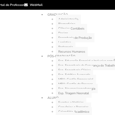
rtal do Professor
WebMail
GRADUAÇÃO
Administração
Biomedicina
Ciências Contábeis
Design
Engenharia de Produção
Logística
Pedagogia
Recursos Humanos
PÓS-GRADUAÇÃO
Esp. Educação Especial e Inclusiva com
Esp. Engenharia de Segurança do Trabal
Esp. Engenharia Clínica
Esp. Estética Avançada
MBA: Gestão Empresarial
MBA: Gestão de Pessoas
Esp. Neuropsicopedagogia
Esp. Triagem Neonatal
ALUNO
Eventos e Notícias
Convênios e Parcerias
Calendário Acadêmico