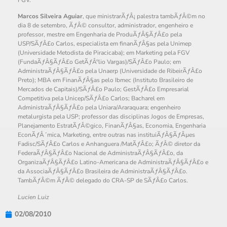
Marcos Silveira Aguiar
, que ministrarÃƒÂ¡ palestra tambÃƒÂ©m no
dia 8 de setembro, ÃƒÂ© consultor, administrador, engenheiro e
professor, mestre em Engenharia de ProduÃƒÂ§ÃƒÂ£o pela
USP/SÃƒÂ£o Carlos, especialista em finanÃƒÂ§as pela Unimep
(Universidade Metodista de Piracicaba); em Marketing pela FGV
(FundaÃƒÂ§ÃƒÂ£o GetÃƒÂºlio Vargas)/SÃƒÂ£o Paulo; em
AdministraÃƒÂ§ÃƒÂ£o pela Unaerp (Universidade de RibeirÃƒÂ£o
Preto); MBA em FinanÃƒÂ§as pelo Ibmec (Instituto Brasileiro de
Mercados de Capitais)/SÃƒÂ£o Paulo; GestÃƒÂ£o Empresarial
Competitiva pela Unicep/SÃƒÂ£o Carlos; Bacharel em
AdministraÃƒÂ§ÃƒÂ£o pela Uniara/Araraquara; engenheiro
metalurgista pela USP; professor das disciplinas Jogos de Empresas,
Planejamento EstratÃƒÂ©gico, FinanÃƒÂ§as, Economia, Engenharia
EconÃƒÂ´mica, Marketing, entre outras nas instituiÃƒÂ§ÃƒÂµes
Fadisc/SÃƒÂ£o Carlos e Anhanguera /MatÃƒÂ£o; ÃƒÂ© diretor da
FederaÃƒÂ§ÃƒÂ£o Nacional de AdministraÃƒÂ§ÃƒÂ£o, da
OrganizaÃƒÂ§ÃƒÂ£o Latino-Americana de AdministraÃƒÂ§ÃƒÂ£o e
da AssociaÃƒÂ§ÃƒÂ£o Brasileira de AdministraÃƒÂ§ÃƒÂ£o.
TambÃƒÂ©m ÃƒÂ© delegado do CRA-SP de SÃƒÂ£o Carlos.
Lucien Luiz
02/08/2010