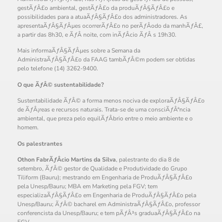
gestÃƒÂ£o ambiental, gestÃƒÂ£o da produÃƒÂ§ÃƒÂ£o e
possibilidades para a atuaÃƒÂ§ÃƒÂ£o dos administradores. As
apresentaÃƒÂ§ÃƒÂµes ocorrerÃƒÂ£o no perÃƒÂ­odo da manhÃƒÂ£,
a partir das 8h30, e ÃƒÂ noite, com inÃƒÂ­cio ÃƒÂ s 19h30.
Mais informaÃƒÂ§ÃƒÂµes sobre a Semana da
AdministraÃƒÂ§ÃƒÂ£o da FAAG tambÃƒÂ©m podem ser obtidas
pelo telefone (14) 3262-9400.
O que ÃƒÂ© sustentabilidade?
Sustentabilidade ÃƒÂ© a forma menos nociva de exploraÃƒÂ§ÃƒÂ£o
de ÃƒÂ¡reas e recursos naturais. Trata-se de uma consciÃƒÂªncia
ambiental, que preza pelo equilÃƒÂ­brio entre o meio ambiente e o
homem.
Os palestrantes
Othon FabrÃƒÂ­cio Martins da Silva
, palestrante do dia 8 de
setembro, ÃƒÂ© gestor de Qualidade e Produtividade do Grupo
Tiliform (Bauru); mestrando em Engenharia de ProduÃƒÂ§ÃƒÂ£o
pela Unesp/Bauru; MBA em Marketing pela FGV; tem
especializaÃƒÂ§ÃƒÂ£o em Engenharia de ProduÃƒÂ§ÃƒÂ£o pela
Unesp/Bauru; ÃƒÂ© bacharel em AdministraÃƒÂ§ÃƒÂ£o, professor
conferencista da Unesp/Bauru; e tem pÃƒÂ³s graduaÃƒÂ§ÃƒÂ£o na
FGV.