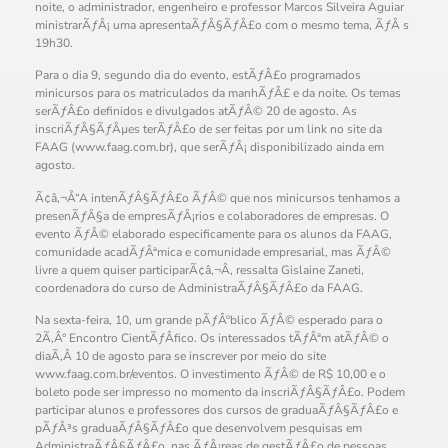
noite, o administrador, engenheiro e professor Marcos Silveira Aguiar
ministrarÃƒÂ¡ uma apresentaÃƒÂ§ÃƒÂ£o com o mesmo tema, ÃƒÂ s
19h30.
Para o dia 9, segundo dia do evento, estÃƒÂ£o programados
minicursos para os matriculados da manhÃƒÂ£ e da noite. Os temas
serÃƒÂ£o definidos e divulgados atÃƒÂ© 20 de agosto. As
inscriÃƒÂ§ÃƒÂµes terÃƒÂ£o de ser feitas por um link no site da
FAAG (www.faag.com.br), que serÃƒÂ¡ disponibilizado ainda em
agosto.
Ã¢â‚¬Å“A intenÃƒÂ§ÃƒÂ£o ÃƒÂ© que nos minicursos tenhamos a
presenÃƒÂ§a de empresÃƒÂ¡rios e colaboradores de empresas. O
evento ÃƒÂ© elaborado especificamente para os alunos da FAAG,
comunidade acadÃƒÂªmica e comunidade empresarial, mas ÃƒÂ©
livre a quem quiser participarÃ¢â‚¬Â, ressalta Gislaine Zaneti,
coordenadora do curso de AdministraÃƒÂ§ÃƒÂ£o da FAAG.
Na sexta-feira, 10, um grande pÃƒÂºblico ÃƒÂ© esperado para o
2Ã‚Â° Encontro CientÃƒÂ­fico. Os interessados tÃƒÂªm atÃƒÂ© o
diaÃ‚Â 10 de agosto para se inscrever por meio do site
www.faag.com.br/eventos. O investimento ÃƒÂ© de R$ 10,00 e o
boleto pode ser impresso no momento da inscriÃƒÂ§ÃƒÂ£o. Podem
participar alunos e professores dos cursos de graduaÃƒÂ§ÃƒÂ£o e
pÃƒÂ³s graduaÃƒÂ§ÃƒÂ£o que desenvolvem pesquisas em
AdministraÃƒÂ§ÃƒÂ£o, nas ÃƒÂ¡reas de gestÃƒÂ£o de pessoas,