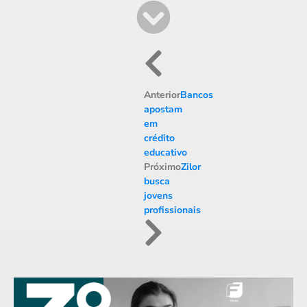
Anterior
Bancos
apostam
em
crédito
educativo
Próximo
Zilor
busca
jovens
profissionais