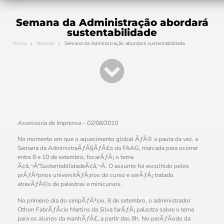
Semana da Administração abordará
sustentabilidade
Home
Notícias
Semana da Administração abordará sustentabilidade
Assessoria de Imprensa – 02/08/2010
No momento em que o aquecimento global ÃƒÂ© a pauta da vez, a
Semana da AdministraÃƒÂ§ÃƒÂ£o da FAAG, marcada para ocorrer
entre 8 e 10 de setembro, focarÃƒÂ¡ o tema
Ã¢â‚¬Å“SustentabilidadeÃ¢â‚¬Â. O assunto foi escolhido pelos
prÃƒÂ³prios universitÃƒÂ¡rios do curso e serÃƒÂ¡ tratado
atravÃƒÂ©s de palestras e minicursos.
No primeiro dia do simpÃƒÂ³sio, 8 de setembro, o administrador
Othon FabrÃƒÂ­cio Martins da Silva farÃƒÂ¡ palestra sobre o tema
para os alunos da manhÃƒÂ£, a partir das 8h. No perÃƒÂ­odo da