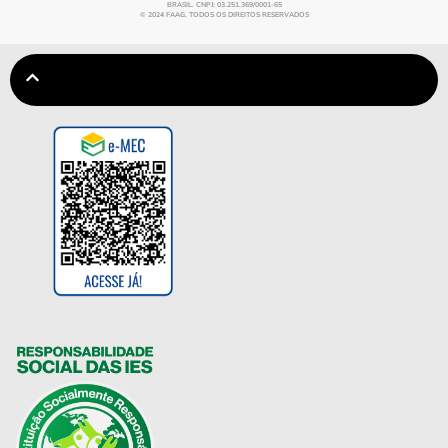
BRASIL. CNPJ: 03.251.369/0001-65
© 2024 FAAG. TODOS OS DIREITOS RESERVADOS