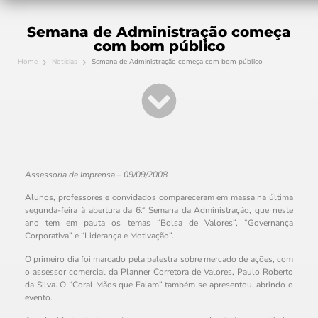
Semana de Administração começa
com bom público
Home
Notícias
Semana de Administração começa com bom público
Assessoria de Imprensa – 09/09/2008
Alunos, professores e convidados compareceram em massa na última
segunda-feira à abertura da 6.ª Semana da Administração, que neste
ano tem em pauta os temas “Bolsa de Valores”, “Governança
Corporativa” e “Liderança e Motivação”.
O primeiro dia foi marcado pela palestra sobre mercado de ações, com
o assessor comercial da Planner Corretora de Valores, Paulo Roberto
da Silva. O “Coral Mãos que Falam” também se apresentou, abrindo o
evento.