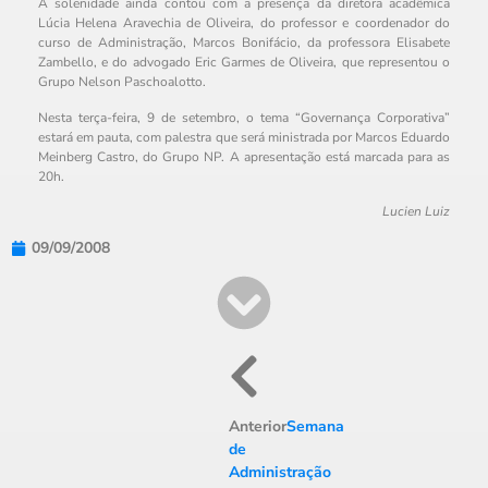
A solenidade ainda contou com a presença da diretora acadêmica
Lúcia Helena Aravechia de Oliveira, do professor e coordenador do
curso de Administração, Marcos Bonifácio, da professora Elisabete
Zambello, e do advogado Eric Garmes de Oliveira, que representou o
Grupo Nelson Paschoalotto.
Nesta terça-feira, 9 de setembro, o tema “Governança Corporativa”
estará em pauta, com palestra que será ministrada por Marcos Eduardo
Meinberg Castro, do Grupo NP. A apresentação está marcada para as
20h.
Lucien Luiz
09/09/2008
Anterior
Semana
de
Administração