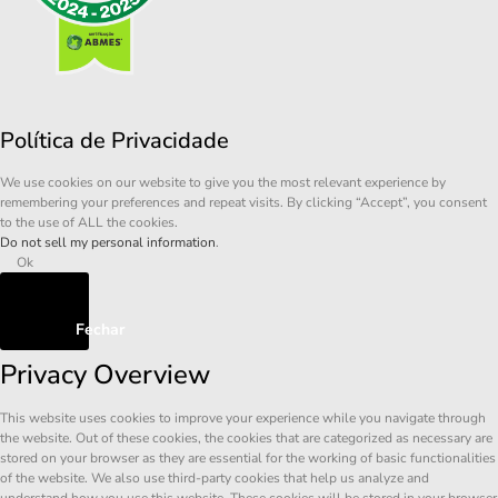
Política de Privacidade
We use cookies on our website to give you the most relevant experience by
remembering your preferences and repeat visits. By clicking “Accept”, you consent
to the use of ALL the cookies.
Do not sell my personal information
.
Ok
Fechar
Privacy Overview
This website uses cookies to improve your experience while you navigate through
the website. Out of these cookies, the cookies that are categorized as necessary are
stored on your browser as they are essential for the working of basic functionalities
of the website. We also use third-party cookies that help us analyze and