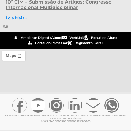
10º CIM – Submissão de Artigos: Congresso
Internacional Multidisciplinar
Leia Mais »
Ambiente Digital (Aluno)
WebMail
Portal do Aluno
Portal do Professor
Regimento Geral
AV. MARGINAL VEREADOR DELFINO TENDOLO, D1200 – CEP: 17.123-220 – DISTRITO INDUSTRIAL HATSUTA – AGUDOS-SP,
BRASIL. CNPJ: 03.251.369/0001-65
© 2024 FAAG. TODOS OS DIREITOS RESERVADOS