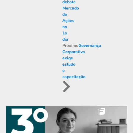
debate
Mercado
de
Ações
no
1o
dia
Próximo
Governança
Corporativa
exige
estudo
e
capacitação