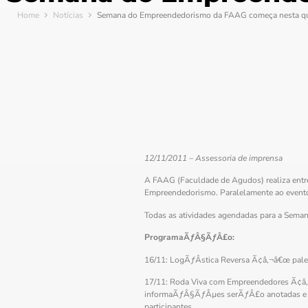
Home
Notícias
Semana do Empreendedorismo da FAAG começa nesta qu
12/11/2011 – Assessoria de imprensa
A FAAG (Faculdade de Agudos) realiza ent
Empreendedorismo. Paralelamente ao evento,
Todas as atividades agendadas para a Sem
ProgramaÃƒÂ§ÃƒÂ£o:
16/11: LogÃƒÂ­stica Reversa Ã¢â‚¬â€œ pales
17/11: Roda Viva com Empreendedores Ã¢â‚¬
informaÃƒÂ§ÃƒÂµes serÃƒÂ£o anotadas e se
participantes.