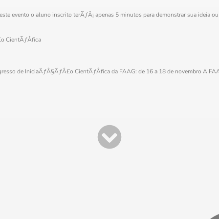
te evento o aluno inscrito terÃƒÂ¡ apenas 5 minutos para demonstrar sua ideia o
o CientÃƒÂ­fica
esso de IniciaÃƒÂ§ÃƒÂ£o CientÃƒÂ­fica da FAAG: de 16 a 18 de novembro A FAAG f