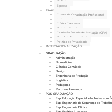
Biblioteca
Egresso
FAAG
Cursos de Capacitação Profissional
Institucional
Clínica Catavento
Projetos Sociais
Comissão Própria de Avaliação (CPA)
Portal da Transparência
Política de Privacidade
INTERNACIONALIZAÇÃO
GRADUAÇÃO
Administração
Biomedicina
Ciências Contábeis
Design
Engenharia de Produção
Logística
Pedagogia
Recursos Humanos
PÓS-GRADUAÇÃO
Esp. Educação Especial e Inclusiva com 
Esp. Engenharia de Segurança do Trabalh
Esp. Engenharia Clínica
Esp. Estética Avançada