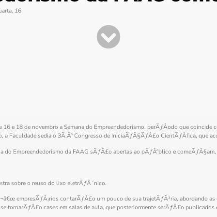
arta, 16
re 16 e 18 de novembro a Semana do Empreendedorismo, perÃƒÂ­odo que coincide 
 a Faculdade sedia o 3Ã‚Âº Congresso de IniciaÃƒÂ§ÃƒÂ£o CientÃƒÂ­fica, que aconte
ana do Empreendedorismo da FAAG sÃƒÂ£o abertas ao pÃƒÂºblico e comeÃƒÂ§am, tod
tra sobre o reuso do lixo eletrÃƒÂ´nico.
â€œ empresÃƒÂ¡rios contarÃƒÂ£o um pouco de sua trajetÃƒÂ³ria, abordando as di
 tornarÃƒÂ£o cases em salas de aula, que posteriormente serÃƒÂ£o publicados 