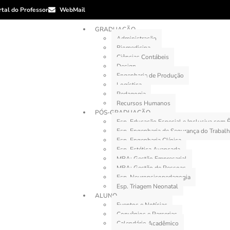
rtal do Professor
WebMail
GRADUAÇÃO
Administração
Biomedicina
Ciências Contábeis
Design
Engenharia de Produção
Logística
Pedagogia
Recursos Humanos
PÓS-GRADUAÇÃO
Esp. Educação Especial e Inclusiva com
Esp. Engenharia de Segurança do Trabal
Esp. Engenharia Clínica
Esp. Estética Avançada
MBA: Gestão Empresarial
MBA: Gestão de Pessoas
Esp. Neuropsicopedagogia
Esp. Triagem Neonatal
ALUNO
Eventos e Notícias
Convênios e Parcerias
Calendário Acadêmico