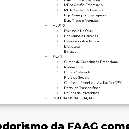
MBA: Gestão Empresarial
MBA: Gestão de Pessoas
Esp. Neuropsicopedagogia
Esp. Triagem Neonatal
ALUNO
Eventos e Notícias
Convênios e Parcerias
Calendário Acadêmico
Biblioteca
Egresso
FAAG
Cursos de Capacitação Profissional
Institucional
Clínica Catavento
Projetos Sociais
Comissão Própria de Avaliação (CPA)
Portal da Transparência
Política de Privacidade
INTERNACIONALIZAÇÃO
orismo da FAAG começa