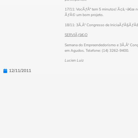
17/11: VocÃƒÂª tem 5 minutos! Ã¢â‚¬â€œ nes
ÃƒÂ© um bom projeto.
18/11: 3Ã‚Âº Congresso de IniciaÃƒÂ§ÃƒÂ£
SERVIÃƒâ€¡O
Semana do Empreendedorismo e 3Ã‚Âº Congr
em Agudos. Telefone: (14) 3262-9400.
Lucien Luiz
12/11/2011